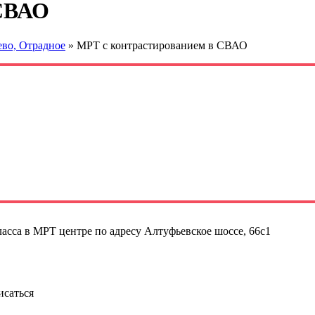
 СВАО
ево, Отрадное
»
МРТ с контрастированием в СВАО
асса в МРТ центре по адресу Алтуфьевское шоссе, 66с1
исаться