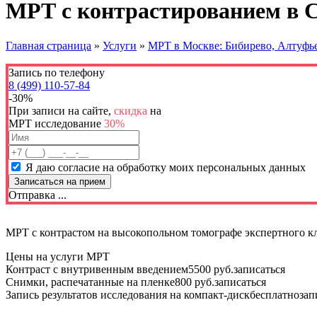
МРТ с контрастированием в
Главная страница
»
Услуги
»
МРТ в Москве: Бибирево, Алтуфь
Запись по телефону
8 (499) 110-57-84
-30%
При записи на сайте,
скидка
на
МРТ исследование
30%
Я даю согласие на обработку моих персональных данных
Отправка ...
МРТ с контрастом на высокопольном томографе экспертного кл
Цены на услуги МРТ
Контраст с внутривенным введением
5500 руб.
записаться
Снимки, распечатанные на пленке
800 руб.
записаться
Запись результатов исследования на компакт-диск
бесплатно
зап