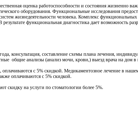
ественная оценка работоспособности и состояния жизненно ва
тического оборудования. Функциональные исследования предос
 систем жизнедеятельности человека. Комплекс функциональных 
В результате функциональная диагностика дает возможность раз
ода, консультация, составление схемы плана лечения, индивиду
латные общие анализы (анализ мочи, крови,) выезд врача на дом 
 оплачиваются с 5% скидкой. Медикаментозное лечение в нашем
также оплачиваются с 5% скидкой.
т скидку на услуги по стоматологии более 5%.