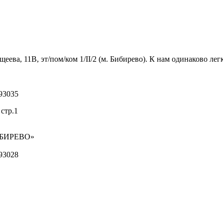
ва, 11В, эт/пом/ком 1/II/2 (м. Бибирево). К нам одинаково легк
93035
стр.1
ИБИРЕВО»
93028