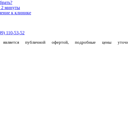
брать?
а 2 минуты
ление к клинике
99) 110-53-52
е является публичной офертой, подробные цены уто