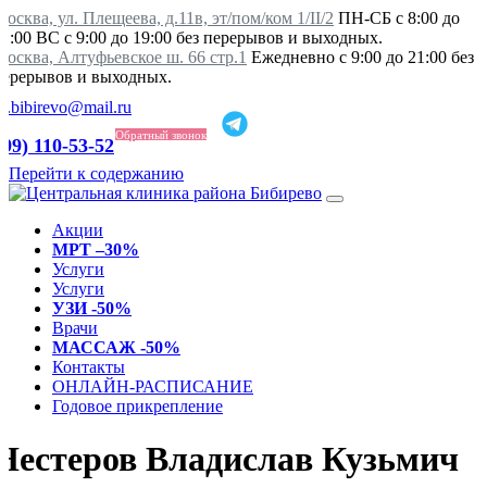
осква, ул. Плещеева, д.11в, эт/пом/ком 1/II/2
ПН-СБ с 8:00 до
21:00 ВС с 9:00 до 19:00 без перерывов и выходных.
Москва, Алтуфьевское ш. 66 стр.1
Ежедневно с 9:00 до 21:00 без
перерывов и выходных.
ka.bibirevo@mail.ru
Обратный звонок
499) 110-53-52
Перейти к содержанию
Акции
МРТ –30%
Услуги
Услуги
УЗИ -50%
Врачи
МАССАЖ -50%
Контакты
ОНЛАЙН-РАСПИСАНИЕ
Годовое прикрепление
Нестеров Владислав Кузьмич