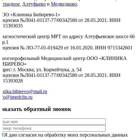
Отрадное
,
Алтуфьево
и
Медведково
.
ООО «Клиника Бибирево-1»
Лицензия №Л041-01137-77/00342580 от 28.05.2021. ИНН
9715393035
Диагностический центр МРТ по адресу Алтуфьевское шоссе 66
тр.1
Лицензия № ЛО-77-01-019429 от 16.01.2020. ИНН 9715342601
Многопрофильный Медицинский центр ООО «КЛИНИКА
БИБИРЕВО»
дрес: г. Москва, ул. Корнейчука, д. 54
Лицензия №Л041-01137-77/00342580 от 28.05.2021. ИНН
9715393028
linika.bibirevo@mail.ru
nfo@imedclin.ru
Заказать обратный звонок
Я даю согласие на обработку моих персональных данных