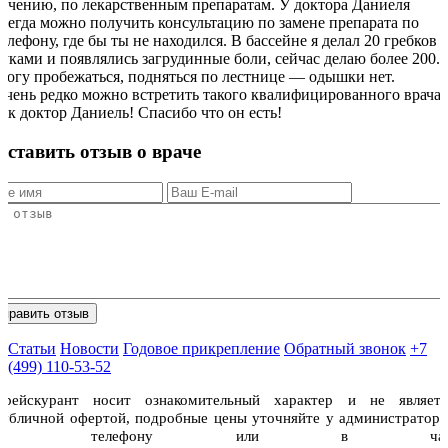
лечению, по лекарственным препаратам. У доктора Даниеля
всегда можно получить консультацию по замене препарата по
телефону, где бы ты не находился. В бассейне я делал 20 гребков
руками и появлялись загрудинные боли, сейчас делаю более 200.
Могу пробежаться, подняться по лестнице — одышки нет.
Очень редко можно встретить такого квалифицированного врача,
как доктор Даниель! Спасибо что он есть!
Оставить отзыв о враче
Статьи
Новости
Годовое прикрепление
Обратный звонок
+7
(499) 110-53-52
Прейскурант носит ознакомительный характер и не являетс
публичной офертой, подробные цены уточняйте у администраторо
по телефону или в чат