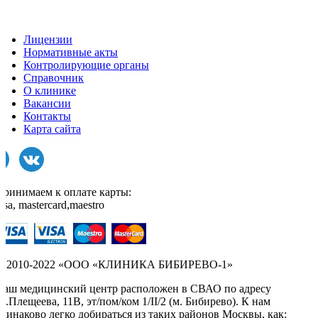
Лицензии
Нормативные акты
Контролирующие органы
Справочник
О клинике
Вакансии
Контакты
Карта сайта
Принимаем к оплате карты:
isa, mastercard,maestro
© 2010-2022 «ООО «КЛИНИКА БИБИРЕВО-1»
Наш медицинский центр расположен в СВАО по адресу
л.Плещеева, 11В, эт/пом/ком 1/II/2 (м. Бибирево). К нам
одинаково легко добираться из таких районов Москвы, как: