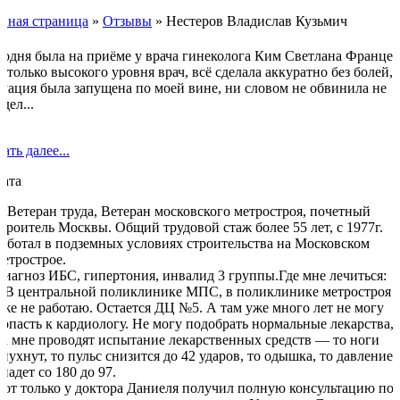
авная страница
»
Отзывы
»
Нестеров Владислав Кузьмич
годня была на приёме у врача гинеколога Ким Светлана Францев
столько высокого уровня врач, всё сделала аккуратно без болей,
туация была запущена по моей вине, ни словом не обвинила не
дел...
ать далее...
ната
Я Ветеран труда, Ветеран московского метростроя, почетный
строитель Москвы. Общий трудовой стаж более 55 лет, с 1977г.
работал в подземных условиях строительства на Московском
метрострое.
Диагноз ИБС, гипертония, инвалид 3 группы.Где мне лечиться:
1.В центральной поликлинике МПС, в поликлинике метростроя 
уже не работаю. Остается ДЦ №5. А там уже много лет не могу
попасть к кардиологу. Не могу подобрать нормальные лекарства,
на мне проводят испытание лекарственных средств — то ноги
опухнут, то пульс снизится до 42 ударов, то одышка, то давление
падет со 180 до 97.
Вот только у доктора Даниеля получил полную консультацию по