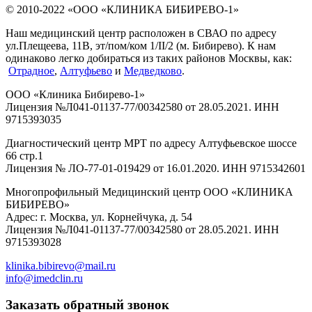
© 2010-2022 «ООО «КЛИНИКА БИБИРЕВО-1»
Наш медицинский центр расположен в СВАО по адресу
ул.Плещеева, 11В, эт/пом/ком 1/II/2 (м. Бибирево). К нам
одинаково легко добираться из таких районов Москвы, как:
Отрадное
,
Алтуфьево
и
Медведково
.
ООО «Клиника Бибирево-1»
Лицензия №Л041-01137-77/00342580 от 28.05.2021. ИНН
9715393035
Диагностический центр МРТ по адресу Алтуфьевское шоссе
66 стр.1
Лицензия № ЛО-77-01-019429 от 16.01.2020. ИНН 9715342601
Многопрофильный Медицинский центр ООО «КЛИНИКА
БИБИРЕВО»
Адрес: г. Москва, ул. Корнейчука, д. 54
Лицензия №Л041-01137-77/00342580 от 28.05.2021. ИНН
9715393028
klinika.bibirevo@mail.ru
info@imedclin.ru
Заказать обратный звонок