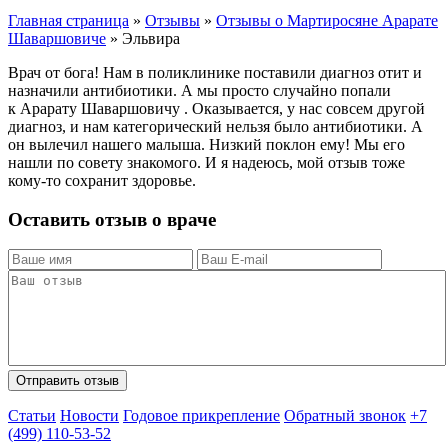
Главная страница
»
Отзывы
»
Отзывы о Мартиросяне Арарате
Шаваршовиче
»
Эльвира
Врач от бога! Нам в поликлинике поставили диагноз отит и
назначили антибиотики. А мы просто случайно попали
к Арарату Шаваршовичу . Оказывается, у нас совсем другой
диагноз, и нам категорический нельзя было антибиотики. А
он вылечил нашего малыша. Низкий поклон ему! Мы его
нашли по совету знакомого. И я надеюсь, мой отзыв тоже
кому-то сохранит здоровье.
Оставить отзыв о враче
Статьи
Новости
Годовое прикрепление
Обратный звонок
+7
(499) 110-53-52