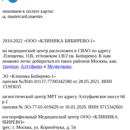
Принимаем к оплате карты:
isa, mastercard,maestro
© 2010-2022 «ООО «КЛИНИКА БИБИРЕВО-1»
Наш медицинский центр расположен в СВАО по адресу
л.Плещеева, 11В, эт/пом/ком 1/II/2 (м. Бибирево). К нам
одинаково легко добираться из таких районов Москвы, как:
Отрадное
,
Алтуфьево
и
Медведково
.
ООО «Клиника Бибирево-1»
Лицензия №Л041-01137-77/00342580 от 28.05.2021. ИНН
9715393035
Диагностический центр МРТ по адресу Алтуфьевское шоссе 66
тр.1
Лицензия № ЛО-77-01-019429 от 16.01.2020. ИНН 9715342601
Многопрофильный Медицинский центр ООО «КЛИНИКА
БИБИРЕВО»
дрес: г. Москва, ул. Корнейчука, д. 54