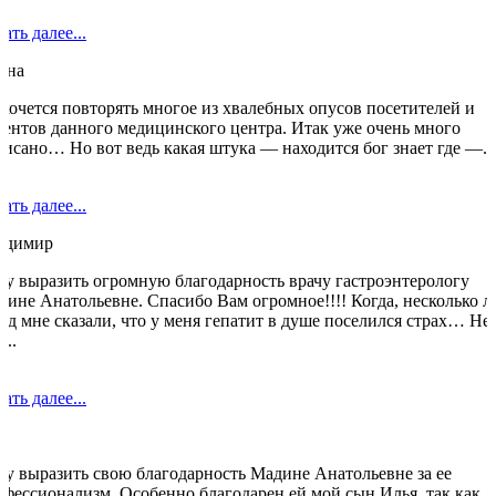
ать далее...
она
 хочется повторять многое из хвалебных опусов посетителей и
иентов данного медицинского центра. Итак уже очень много
писано… Но вот ведь какая штука — находится бог знает где —...
ать далее...
адимир
чу выразить огромную благодарность врачу гастроэнтерологу
дине Анатольевне. Спасибо Вам огромное!!!! Когда, несколько л
ад мне сказали, что у меня гепатит в душе поселился страх… Не
...
ать далее...
чу выразить свою благодарность Мадине Анатольевне за ее
офессионализм. Особенно благодарен ей мой сын Илья, так как