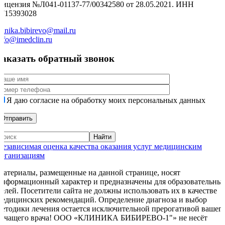
Лицензия №Л041-01137-77/00342580 от 28.05.2021. ИНН
9715393028
linika.bibirevo@mail.ru
nfo@imedclin.ru
Заказать обратный звонок
Я даю согласие на обработку моих персональных данных
Независимая оценка качества оказания услуг медицинским
организациям
Материалы, размещенные на данной странице, носят
информационный характер и предназначены для образовательны
целей. Посетители сайта не должны использовать их в качестве
медицинских рекомендаций. Определение диагноза и выбор
методики лечения остается исключительной прерогативой вашег
лечащего врача! ООО «КЛИНИКА БИБИРЕВО-1"» не несёт