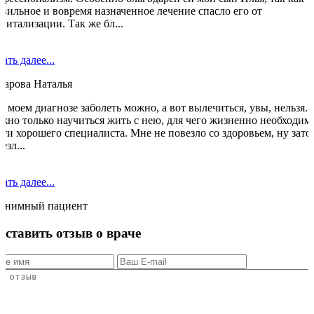
вильное и вовремя назначенное лечение спасло его от
питализации. Так же бл...
ать далее...
марова Наталья
 моем диагнозе заболеть можно, а вот вылечиться, увы, нельзя.
жно только научиться жить с нею, для чего жизненно необходим
ти хорошего специалиста. Мне не повезло со здоровьем, ну зато
езл...
ать далее...
онимный пациент
Оставить отзыв о враче