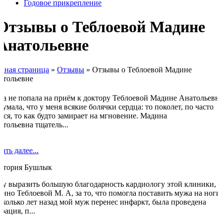
Годовое прикрепление
Отзывы о Теблоевой Мадине
Анатольевне
авная страница
»
Отзывы
»
Отзывы о Теблоевой Мадине
атольевне
ка не попала на приём к доктору Теблоевой Мадине Анатольевне
думала, что у меня всякие болячки сердца: то поколет, по часто
тся, то как будто замирает на мгновение. Мадина
тольевна тщатель...
ать далее...
ктория Бушлык
чу выразить большую благодарность кардиологу этой клиники, а
нно Теблоевой М. А, за то, что помогла поставить мужа на ноги
сколько лет назад мой муж перенес инфаркт, была проведена
рация, п...