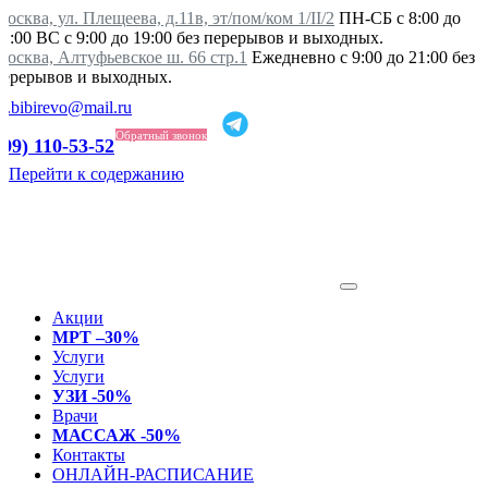
осква, ул. Плещеева, д.11в, эт/пом/ком 1/II/2
ПН-СБ с 8:00 до
21:00 ВС с 9:00 до 19:00 без перерывов и выходных.
Москва, Алтуфьевское ш. 66 стр.1
Ежедневно с 9:00 до 21:00 без
перерывов и выходных.
ka.bibirevo@mail.ru
Обратный звонок
499) 110-53-52
Перейти к содержанию
Акции
МРТ –30%
Услуги
Услуги
УЗИ -50%
Врачи
МАССАЖ -50%
Контакты
ОНЛАЙН-РАСПИСАНИЕ