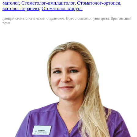
оматолог
,
Стоматолог-имплантолог
,
Стоматолог-ортопед
,
оматолог-терапевт
,
Стоматолог-хирург
едующий стоматологическим отделением. Врач стоматолог-универсал. Врач высшей
егории