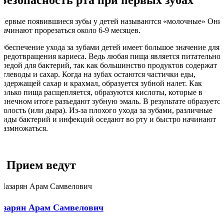
Первые появившиеся зубы у детей называются «молочные» Они
начинают прорезаться около 6-9 месяцев.
Обеспечение ухода за зубами детей имеет большое значение для
предотвращения кариеса. Ведь любая пища является питательно
средой для бактерий, так как большинство продуктов содержат
углеводы и сахар. Когда на зубах остаются частички еды,
содержащей сахар и крахмал, образуется зубной налет. Как
только пища расщепляется, образуются кислоты, которые в
конечном итоге разъедают зубную эмаль. В результате образуется
полость (или дыра). Из-за плохого ухода за зубами, различные
виды бактерий и инфекций оседают во рту и быстро начинают
размножаться.
Прием ведут
азарян Арам Самвелович