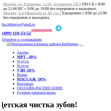
Москва, ул. Плещеева, д.11в, эт/пом/ком 1/II/2
ПН-СБ с 8:00
до 21:00 ВС с 9:00 до 19:00 без перерывов и выходных.
Москва, Алтуфьевское ш. 66 стр.1
Ежедневно с 9:00 до 21:00
без перерывов и выходных.
inika.bibirevo@mail.ru
Обратный звонок
 (499) 110-53-52
Перейти к содержанию
Акции
МРТ –30%
Услуги
Услуги
УЗИ -50%
Врачи
МАССАЖ -50%
Контакты
ОНЛАЙН-РАСПИСАНИЕ
Годовое прикрепление
Детская чистка зубов!