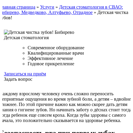
Главная страница
»
Услуги
»
Детская стоматология в СВАО:
Бибирево, Медведково, Алтуфьево, Отрадное
»
Детская чистка
зубов!
Детская стоматология
Современное оборудование
Квалифицированные врачи
Эффективное лечение
Годовое прикрепление
Записаться на приём
Задать вопрос
Каждому взрослому человеку очень сложно переносить
неприятные ощущения во время зубной боли, а детям – вдвойне
сложнее. По этой причине важно как можно скорее дать детям
знания о гигиене зубов. Но начинать заботу о дёснах стоит тогда,
когда ребенок еще совсем кроха. Когда зубы здоровы с самого
начала, это положительно сказывается на здоровье ребенка.
Безопасность рта при первых зубах