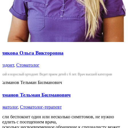
уликова Ольга Викторовна
тодонт
,
Стоматолог
ский и взрослый ортодонт. Ведет прием детей с 6 лет. Врач высшей категории
алманов Тельман Билманович
оматолог
,
Стоматолог-терапевт
Если беспокоит один или несколько симптомов, не нужно
медлить с посещением врача,
поскольку несвоевременное обращение к специалисту может