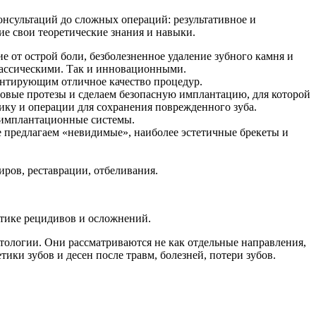
нсультаций до сложных операций: результативное и
е свои теоретические знания и навыки.
е от острой боли, безболезненное удаление зубного камня и
классическими. Так и инновационными.
антирующим отличное качество процедур.
овые протезы и сделаем безопасную имплантацию, для которой
тику и операции для сохранения поврежденного зуба.
 имплантационные системы.
е предлагаем «невидимые», наиболее эстетичные брекеты и
ров, реставрации, отбеливания.
ктике рецидивов и осложнений.
тологии. Они рассматриваются не как отдельные направления,
ики зубов и десен после травм, болезней, потери зубов.