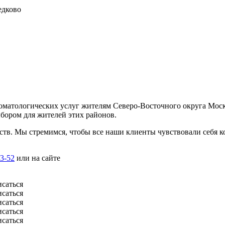
томатологических услуг жителям Северо-Восточного округа Мос
ыбором для жителей этих районов.
тв. Мы стремимся, чтобы все наши клиенты чувствовали себя к
53-52
или на сайте
исаться
исаться
исаться
исаться
исаться