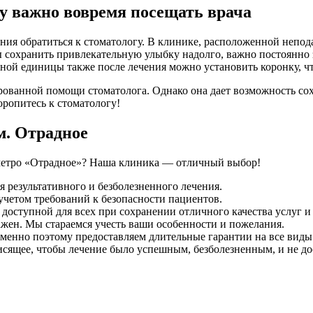
му важно вовремя посещать врача
ния обратиться к стоматологу. В клинике, расположенной непод
сохранить привлекательную улыбку надолго, важно постоянно за
ной единицы также после лечения можно установить коронку, чт
ованной помощи стоматолога. Однако она дает возможность сох
оропитесь к стоматологу!
м. Отрадное
метро «Отрадное»? Наша клиника — отличный выбор!
 результативного и безболезненного лечения.
четом требований к безопасности пациентов.
оступной для всех при сохранении отличного качества услуг и
жен. Мы стараемся учесть ваши особенности и пожелания.
именно поэтому предоставляем длительные гарантии на все виды
висящее, чтобы лечение было успешным, безболезненным, и не до