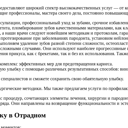
доставляют широкий спектр высококачественных услуг — от ко
ящие профессионалы, мастера своего дела, постоянно повышающи
ультации, профессиональный уход за зубами, срочное избавлени
донтита, пломбирование зубов качественными материалами, как 
 а наши врачи следуют новейшим методикам и протоколам, гар
протезирование при заболеваниях пародонта, установим нейлон
выполняем удаление зубов разной степени сложности, остеоплас
 сложными случаями. Они используют наиболее прогрессивные
я прикуса, как с брекетами, так и без их использования. Такж
 комплекс эффективных мер для предотвращения кариеса.
вую улыбку с помощью различных результативных способов: вини
специалистов и сможете сохранить свою обаятельную улыбку.
рургические методики. Мы также предлагаем услуги по профила
с процедур, сочетающих элементы лечения, хирургии и пародон
 ряда. Они направлены на возвращение функциональности и эстет
ку в Отрадном
 моментов: