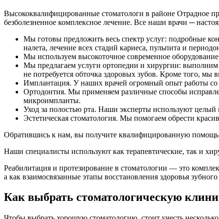
Высококвалифицированные стоматологи в районе Отрадное пре
безболезненное комплексное лечение. Все наши врачи ─ насто
Мы готовы предложить весь спектр услуг: подробные конс
налета, лечение всех стадий кариеса, пульпита и перио
Мы используем высокоточное современное оборудование,
Мы предлагаем услуги ортопедии и хирургии: выполним 
не потребуется обточка здоровых зубов. Кроме того, мы 
Имплантация. У наших врачей огромный опыт работы со
Ортодонтия. Мы применяем различные способы исправлени
микроимпланты.
Уход за полостью рта. Наши эксперты используют целый
Эстетическая стоматология. Мы помогаем обрести краси
Обратившись к нам, вы получите квалифицированную помощь 
Наши специалисты используют как терапевтические, так и хи
Реабилитация и протезирование в стоматологии — это комплек
а как взаимосвязанные этапы восстановления здоровья зубного
Как выбрать стоматологическую клини
Чтобы выбрать хорошую стоматологию, стоит учесть несколько