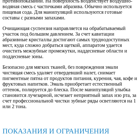
противопоказаний. На поверхность воздействует воздушно-
водяная смесь с частичками абразива. Обычно используется
пищевая сода. Для манипуляций используются готовые
составы с разными запахами.
Очищающая суспензия направляется на обрабатываемый
участок под большим давлением. За счет кавитации
абразивные кристаллы достигают самых труднодоступных
мест, куда сложно добраться щеткой, аппаратом удается
очистить межзубные промежутки, наддесневые области и
поддесневые зоны.
Безопасно для мягких тканей, без повреждения эмали
чистящая смесь удаляет отвердевший налет, снимает
пигментные пятна от продуктов питания, курения, чая, кофе и
фруктовых напитков. Эмаль приобретает естественный
оттенок, полируется до блеска. После манипуляций улыбка
становится лучезарной, исчезает неприятный запах изо рта, за
счет профессиональной чистки зубные ряды осветляются на 1
или 2 тона.
ПОКАЗАНИЯ И ОГРАНИЧЕНИЯ