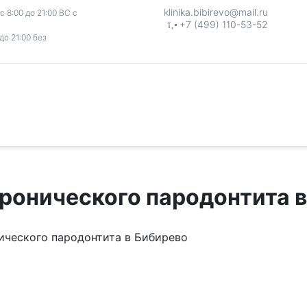
klinika.bibirevo@mail.ru
 8:00 до 21:00 ВС с
+7 (499) 110-53-52
до 21:00 без
ронического пародонтита 
ического пародонтита в Бибирево