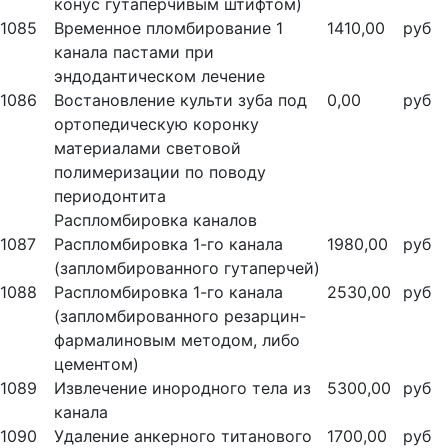
конус гутаперчивым штифтом)
1085
Временное пломбирование 1
1410,00
руб
канала пастами при
эндодантическом лечение
1086
Востановление культи зуба под
0,00
руб
ортопедическую коронку
материалами световой
полимеризации по поводу
периодонтита
Распломбировка каналов
1087
Распломбировка 1-го канала
1980,00
руб
(запломбированного гутаперчей)
1088
Распломбировка 1-го канала
2530,00
руб
(запломбированного резарцин-
фармалиновым методом, либо
цементом)
1089
Извлечение инородного тела из
5300,00
руб
канала
1090
Удаление анкерного титанового
1700,00
руб