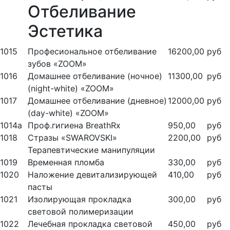
Отбеливание
Эстетика
1015
Професиональное отбеливание
16200,00
руб
зубов «ZOOM»
1016
Домашнее отбеливание (ночное)
11300,00
руб
(night-white) «ZOOM»
1017
Домашнее отбеливание (дневное)
12000,00
руб
(day-white) «ZOOM»
1014а
Проф.гигиена BreathRx
950,00
руб
1018
Стразы «SWAROVSKI»
2200,00
руб
Терапевтические манипуляции
1019
Временная пломба
330,00
руб
1020
Наложение девитализирующей
410,00
руб
пасты
1021
Изолирующая прокладка
300,00
руб
световой полимеризации
1022
Лечебная прокладка световой
450,00
руб