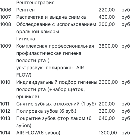
Рентгенография
1006
Рентген
220,00
руб
1007
Распечатка и выдача снимка
430,00
руб
1008
Обследование с использованием
200,00
руб
оральной камеры
Гигиена
1009
Комплексная профессиональная
3800,00
руб
профилактическая гигиена
полости рта (
ультразвук+полировка+ AIR
FLOW)
1010
Индивидуальный подбор гигиены
2300,00
руб
полости рта (+набор щеток,
ершиков)
1011
Снятие зубных отложений (1 зуб)
200,00
руб
1012
Полировка зубов (6 зуб.)
320,00
руб
1013
Покрытие зубов фтор лаком (6
640,00
руб
зубов)
1014
AIR FLOW(6 зубов)
1300,00
руб