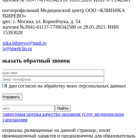
Многопрофильный Медицинский центр ООО «КЛИНИКА
БИБИРЕВО»
дрес: г. Москва, ул. Корнейчука, д. 54
Лицензия №Л041-01137-77/00342580 от 28.05.2021. ИНН
9715393028
linika.bibirevo@mail.ru
nfo@imedclin.ru
Заказать обратный звонок
Я даю согласие на обработку моих персональных данных
Независимая оценка качества оказания услуг медицинским
организациям
Материалы, размещенные на данной странице, носят
информационный характер и предназначены для образовательны