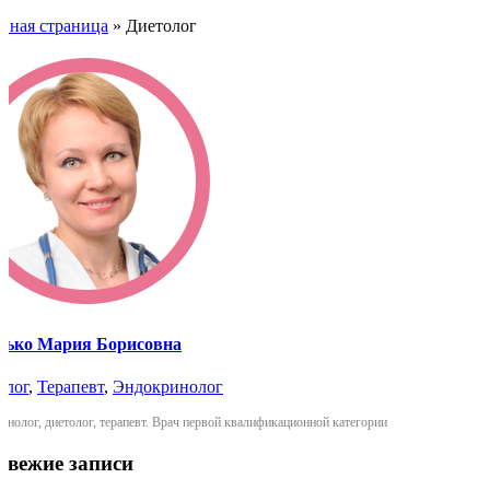
авная страница
»
Диетолог
нько Мария Борисовна
олог
,
Терапевт
,
Эндокринолог
инолог, диетолог, терапевт. Врач первой квалификационной категории
Свежие записи