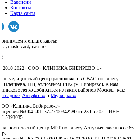
Вакансии
Контакты
Карта сайта
Принимаем к оплате карты:
isa, mastercard,maestro
© 2010-2022 «ООО «КЛИНИКА БИБИРЕВО-1»
Наш медицинский центр расположен в СВАО по адресу
л.Плещеева, 11В, эт/пом/ком 1/II/2 (м. Бибирево). К нам
одинаково легко добираться из таких районов Москвы, как:
Отрадное
,
Алтуфьево
и
Медведково
.
ООО «Клиника Бибирево-1»
Лицензия №Л041-01137-77/00342580 от 28.05.2021. ИНН
9715393035
Диагностический центр МРТ по адресу Алтуфьевское шоссе 66
тр.1
Лицензия № ЛО-77-01-019429 от 16.01.2020. ИНН 9715342601