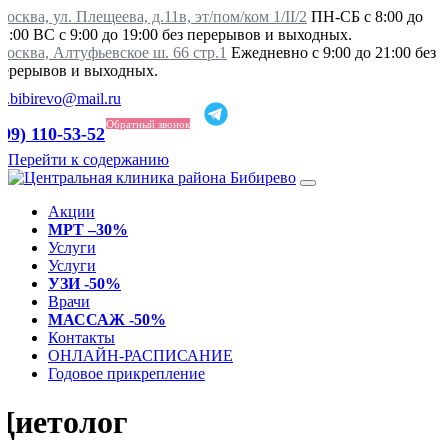
осква, ул. Плещеева, д.11в, эт/пом/ком 1/II/2
ПН-СБ с 8:00 до
21:00 ВС с 9:00 до 19:00 без перерывов и выходных.
Москва, Алтуфьевское ш. 66 стр.1
Ежедневно с 9:00 до 21:00 без
перерывов и выходных.
ka.bibirevo@mail.ru
Обратный звонок
499) 110-53-52
Перейти к содержанию
Акции
МРТ –30%
Услуги
Услуги
УЗИ -50%
Врачи
МАССАЖ -50%
Контакты
ОНЛАЙН-РАСПИСАНИЕ
Годовое прикрепление
Диетолог