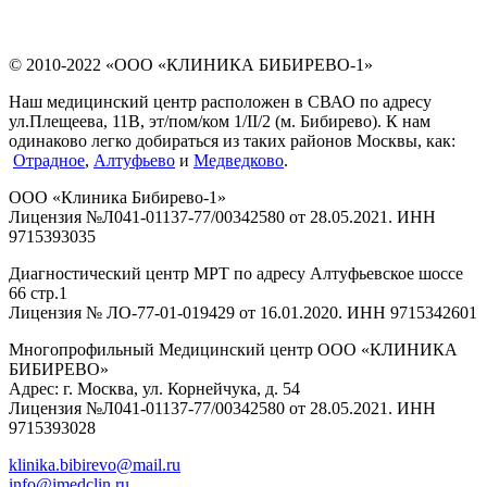
© 2010-2022 «ООО «КЛИНИКА БИБИРЕВО-1»
Наш медицинский центр расположен в СВАО по адресу
ул.Плещеева, 11В, эт/пом/ком 1/II/2 (м. Бибирево). К нам
одинаково легко добираться из таких районов Москвы, как:
Отрадное
,
Алтуфьево
и
Медведково
.
ООО «Клиника Бибирево-1»
Лицензия №Л041-01137-77/00342580 от 28.05.2021. ИНН
9715393035
Диагностический центр МРТ по адресу Алтуфьевское шоссе
66 стр.1
Лицензия № ЛО-77-01-019429 от 16.01.2020. ИНН 9715342601
Многопрофильный Медицинский центр ООО «КЛИНИКА
БИБИРЕВО»
Адрес: г. Москва, ул. Корнейчука, д. 54
Лицензия №Л041-01137-77/00342580 от 28.05.2021. ИНН
9715393028
klinika.bibirevo@mail.ru
info@imedclin.ru