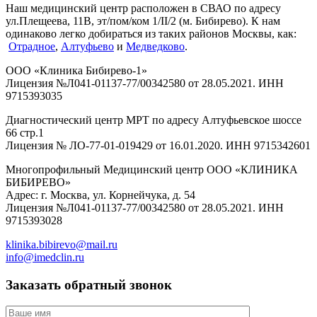
Наш медицинский центр расположен в СВАО по адресу
ул.Плещеева, 11В, эт/пом/ком 1/II/2 (м. Бибирево). К нам
одинаково легко добираться из таких районов Москвы, как:
Отрадное
,
Алтуфьево
и
Медведково
.
ООО «Клиника Бибирево-1»
Лицензия №Л041-01137-77/00342580 от 28.05.2021. ИНН
9715393035
Диагностический центр МРТ по адресу Алтуфьевское шоссе
66 стр.1
Лицензия № ЛО-77-01-019429 от 16.01.2020. ИНН 9715342601
Многопрофильный Медицинский центр ООО «КЛИНИКА
БИБИРЕВО»
Адрес: г. Москва, ул. Корнейчука, д. 54
Лицензия №Л041-01137-77/00342580 от 28.05.2021. ИНН
9715393028
klinika.bibirevo@mail.ru
info@imedclin.ru
Заказать обратный звонок