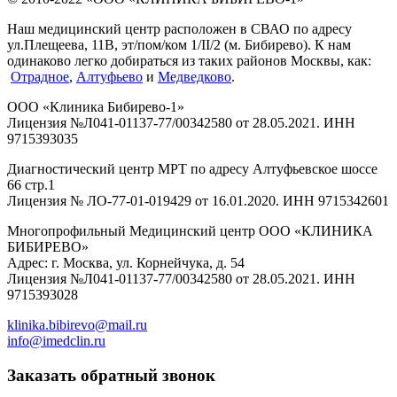
Наш медицинский центр расположен в СВАО по адресу
ул.Плещеева, 11В, эт/пом/ком 1/II/2 (м. Бибирево). К нам
одинаково легко добираться из таких районов Москвы, как:
Отрадное
,
Алтуфьево
и
Медведково
.
ООО «Клиника Бибирево-1»
Лицензия №Л041-01137-77/00342580 от 28.05.2021. ИНН
9715393035
Диагностический центр МРТ по адресу Алтуфьевское шоссе
66 стр.1
Лицензия № ЛО-77-01-019429 от 16.01.2020. ИНН 9715342601
Многопрофильный Медицинский центр ООО «КЛИНИКА
БИБИРЕВО»
Адрес: г. Москва, ул. Корнейчука, д. 54
Лицензия №Л041-01137-77/00342580 от 28.05.2021. ИНН
9715393028
klinika.bibirevo@mail.ru
info@imedclin.ru
Заказать обратный звонок