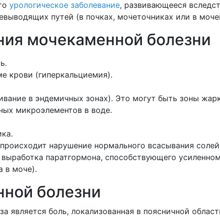
это
урологическое заболевание
, развивающееся вследс
евыводящих путей (в почках, мочеточниках или в моче
ния мочекаменной болезни
ь.
е крови (гиперкальциемия).
вание в эндемичных зонах). Это могут быть зоны жарк
ных микроэлементов в воде.
ка.
 происходит нарушение нормального всасывания солей
выработка паратгормона, способствующего усиленному
 в моче).
ной болезни
 является боль, локализованная в поясничной области