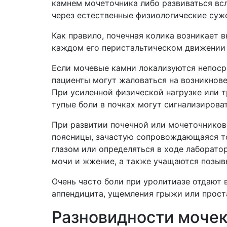
камнем мочеточника либо развиваться вс
через естественные физиологические суже
Как правило, почечная колика возникает 
каждом его перистальтическом движении 
Если мочевые камни локализуются непосре
пациенты могут жаловаться на возникнов
При усиленной физической нагрузке или 
тупые боли в почках могут сигнализирова
При развитии почечной или мочеточниково
поясницы, зачастую сопровождающаяся то
глазом или определяться в ходе лаборато
мочи и жжение, а также учащаются позыв
Очень часто боли при уролитиазе отдают 
аппендицита, ущемления грыжи или прост
Разновидности моче