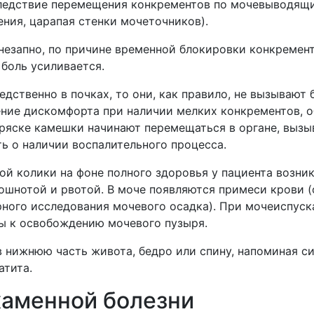
ледствие перемещения конкрементов по мочевыводящим
ния, царапая стенки мочеточников).
внезапно, по причине временной блокировки конкремен
боль усиливается.
дственно в почках, то они, как правило, не вызывают
ение дискомфорта при наличии мелких конкрементов,
тряске камешки начинают перемещаться в органе, вызы
ть о наличии воспалительного процесса.
й колики на фоне полного здоровья у пациента возник
шнотой и рвотой. В моче появляются примеси крови 
рного исследования мочевого осадка). При мочеиспус
ы к освобождению мочевого пузыря.
в нижнюю часть живота, бедро или спину, напоминая 
атита.
каменной болезни