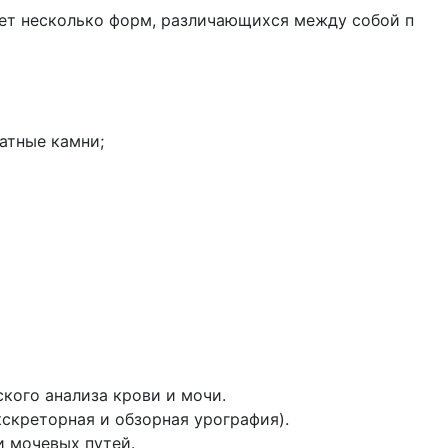
еет несколько форм, различающихся между собой п
атные камни;
кого анализа крови и мочи.
кскреторная и обзорная урография).
и мочевых путей.