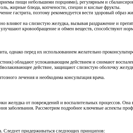
 приемы пищи небольшими порциями), регулярным и сбалансир
голь, жирные блюда, копчености, специи и кислые фрукты.
ение гастрита, поэтому рекомендуется вести здоровый образ жиз
вно влияют на слизистую желудка, вызывая раздражение и препя
 улучшают кровообращение и обмен веществ, способствуют нор
та, однако перед их использованием желательно проконсультиро
листник) обладают успокаивающим действием и снимают воспале
 обволакивающее действие, защищают слизистую оболочку желудк
тозного лечения и необходима консультация врача.
очки желудка от повреждений и воспалительных процессов. Она
ния заболевания. Рассмотрим подробнее ключевые аспекты проф
ка. Следует придерживаться следующих принципов: