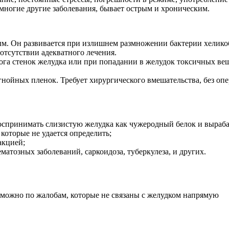
 многие другие заболевания, бывает острым и хроническим.
ым. Он развивается при излишнем размножении бактерии хелико
отсутствии адекватного лечения.
жога стенок желудка или при попадании в желудок токсичных вещ
гнойных пленок. Требует хирургического вмешательства, без о
спринимать слизистую желудка как чужеродный белок и выраба
оторые не удается определить;
акцией;
матозных заболеваний, саркоидоза, туберкулеза, и других.
 можно по жалобам, которые не связаны с желудком напрямую