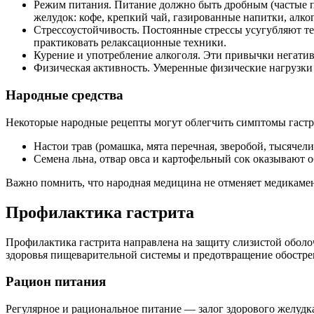
Режим питания. Питание должно быть дробным (частые
желудок: кофе, крепкий чай, газированные напитки, алко
Стрессоустойчивость. Постоянные стрессы усугубляют теч
практиковать релаксационные техники.
Курение и употребление алкоголя. Эти привычки негати
Физическая активность. Умеренные физические нагрузки
Народные средства
Некоторые народные рецепты могут облегчить симптомы гастри
Настои трав (ромашка, мята перечная, зверобой, тысяче
Семена льна, отвар овса и картофельный сок оказывают
Важно помнить, что народная медицина не отменяет медикамен
Профилактика гастрита
Профилактика гастрита направлена на защиту слизистой обол
здоровья пищеварительной системы и предотвращение обостре
Рацион питания
Регулярное и рациональное питание — залог здорового желуд