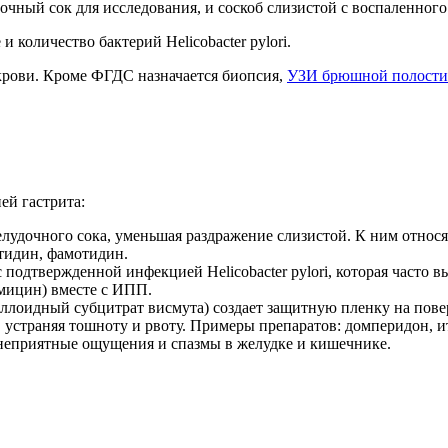
чный сок для исследования, и соскоб слизистой с воспаленного 
 количество бактерий Helicobacter pylori.
 крови. Кроме ФГДС назначается биопсия,
УЗИ брюшной полости
ей гастрита:
лудочного сока, уменьшая раздражение слизистой. К ним относ
тидин, фамотидин.
 подтвержденной инфекцией Helicobacter pylori, которая часто
мицин) вместе с ИПП.
лоидный субцитрат висмута) создает защитную пленку на повер
устраняя тошноту и рвоту. Примеры препаратов: домперидон, и
еприятные ощущения и спазмы в желудке и кишечнике.