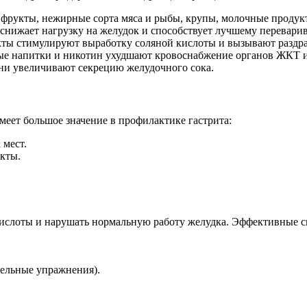
 фрукты, нежирные сорта мяса и рыбы, крупы, молочные продук
снижает нагрузку на желудок и способствует лучшему перевар
кты стимулируют выработку соляной кислоты и вызывают раздра
ые напитки и никотин ухудшают кровоснабжение органов ЖКТ 
они увеличивают секрецию желудочного сока.
ет большое значение в профилактике гастрита:
 мест.
кты.
ислоты и нарушать нормальную работу желудка. Эффективные сп
тельные упражнения).