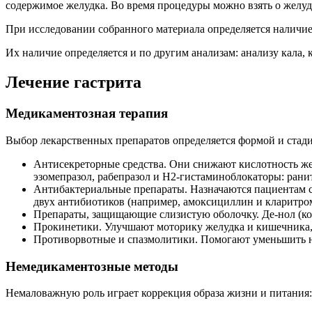
содержимое желудка. Во время процедуры можно взять о желудо
При исследовании собранного материала определяется наличие и
Их наличие определяется и по другим анализам: анализу кала,
Лечение гастрита
Медикаментозная терапия
Выбор лекарственных препаратов определяется формой и стади
Антисекреторные средства. Они снижают кислотность же
эзомепразол, рабепразол и H2-гистаминоблокаторы: рани
Антибактериальные препараты. Назначаются пациентам с
двух антибиотиков (например, амоксициллин и кларитро
Препараты, защищающие слизистую оболочку. Де-нол (кол
Прокинетики. Улучшают моторику желудка и кишечника, 
Противорвотные и спазмолитики. Помогают уменьшить н
Немедикаментозные методы
Немаловажную роль играет коррекция образа жизни и питания: