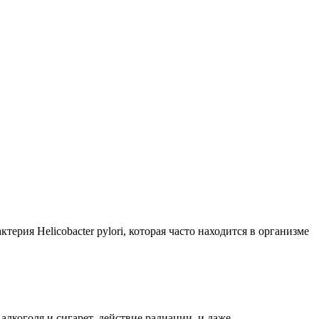
ерия Helicobacter pylori, которая часто находится в организме
лкоголя и сигарет, действие радиации, и даже