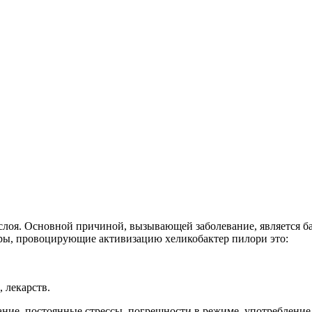
слоя. Основной причиной, вызывающей заболевание, является бакт
торы, провоцирующие активизацию хеликобактер пилори это:
 лекарств.
ие, постоянные стрессы, погрешности в режиме, употребление а