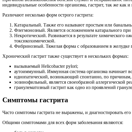
индивидуальные особенности организма, гастрит, так же как и
Различают несколько форм острого гастрита:
Катаральный. Также его называют простым или банальн
Флегмонозный. Является осложнением катарального при 
Некротический. Развивается в результате химического о
токсикохимической.
Фибринозный. Тяжелая форма с образованием в желудке 
Хронический гастрит также существует в нескольких формах:
вызываемый Helicobacter pylori;
аутоиммунный. Иммунная система организма начинает во
идиопатический, возникающий спонтанно, по причинам, к
эозинофильный, является своеобразной аллергической ре
гранулематозный гастрит как одно из проявлений грануле
Симптомы гастрита
Часто симптомы гастрита не выражены, и диагностировать его
Общими симптомами для всех форм заболевания являются: