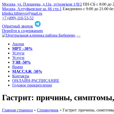
Москва, ул. Плещеева, д.11в, эт/пом/ком 1/II/2
ПН-СБ с 8:00 до 
Москва, Алтуфьевское ш. 66 стр.1
Ежедневно с 9:00 до 21:00 б
klinika.bibirevo@mail.ru
+7 (499) 110-53-52
Обратный звонок
Перейти к содержанию
Акции
МРТ –30%
Услуги
Услуги
УЗИ -50%
Врачи
МАССАЖ -50%
Контакты
ОНЛАЙН-РАСПИСАНИЕ
Годовое прикрепление
Гастрит: причины, симптомы,
Главная страница
»
Справочник
»
Гастрит: причины, симптомы