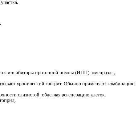
участка.
.
ятся ингибиторы протонной помпы (ИПП): омепразол,
 вызывает хронический гастрит. Обычно применяют комбинацию
хности слизистой, облегчая регенерацию клеток.
топрид.