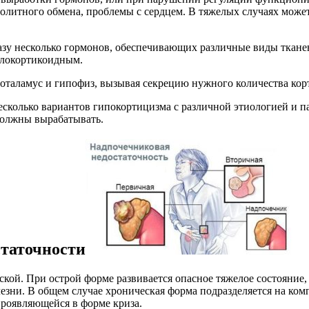
ролитного обмена, проблемы с сердцем. В тяжелых случаях мож
зу несколько гормонов, обеспечивающих различные виды тканево
алокортикоидным.
ипоталамус и гипофиз, вызывая секрецию нужного количества ко
сколько вариантов гипокортицизма с различной этиологией и п
должны вырабатывать.
таточности
еской. При острой форме развивается опасное тяжелое состояние
лезни. В общем случае хроническая форма подразделяется на 
роявляющейся в форме криза.