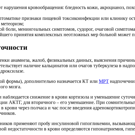
т нарушения кровообращения: бледность кожи, акроцианоз, похо
оматике признаки пищевой токсикоинфекции или клинику остр
 метеоризм;
ой боли, менингеальных симптомов, судорог, очаговой симптомат
рейшего принятия комплексных неотложных мер больной может п
точности
енки анамнеза, жалоб, физикальных данных, выяснения причин
етельствует наличие кальцинатов или очагов туберкулеза в над
дроксилазе.
ной формы), дополнительно назначается КТ или
МРТ
надпочечник
ого мозга.
 наблюдается снижение в крови кортизола и уменьшение суточн
ии АКТГ, для вторичного – его уменьшение. При сомнительных
в крови через полчаса и час после введения адренокортикотроп
ечников.
чников применяют пробу инсулиновой гипогликемии, вызывающ
ой недостаточности в крови определяются гипонатриемия, гипе