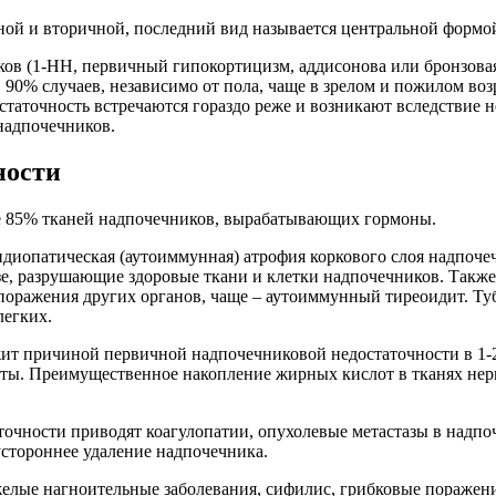
й и вторичной, последний вид называется центральной формой, 
ов (1-НН, первичный гипокортицизм, аддисонова или бронзовая 
 90% случаев, независимо от пола, чаще в зрелом и пожилом воз
статочность встречаются гораздо реже и возникают вследствие
надпочечников.
ности
ее 85% тканей надпочечников, вырабатывающих гормоны.
диопатическая (аутоиммунная) атрофия коркового слоя надпоче
зе, разрушающие здоровые ткани и клетки надпочечников. Такж
оражения других органов, чаще – аутоиммунный тиреоидит. Туб
легких.
жит причиной первичной надпочечниковой недостаточности в 1-2
ты. Преимущественное накопление жирных кислот в тканях нер
очности приводят коагулопатии, опухолевые метастазы в надпо
стороннее удаление надпочечника.
елые нагноительные заболевания, сифилис, грибковые поражени