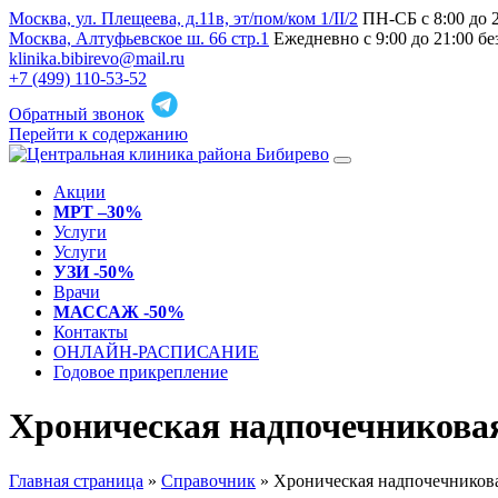
Москва, ул. Плещеева, д.11в, эт/пом/ком 1/II/2
ПН-СБ с 8:00 до 
Москва, Алтуфьевское ш. 66 стр.1
Ежедневно с 9:00 до 21:00 б
klinika.bibirevo@mail.ru
+7 (499) 110-53-52
Обратный звонок
Перейти к содержанию
Акции
МРТ –30%
Услуги
Услуги
УЗИ -50%
Врачи
МАССАЖ -50%
Контакты
ОНЛАЙН-РАСПИСАНИЕ
Годовое прикрепление
Хроническая надпочечниковая
Главная страница
»
Справочник
»
Хроническая надпочечникова