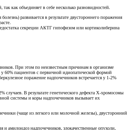
так как объединяет в себе несколько разновидностей.
болезнь) развивается в результате двустороннего поражения
расте.
 недостатка секреции АКТГ гипофизом или кортиколиберина
чников. При этом по неизвестным причинам в организме
е у 60% пациентов с первичной идиопатической формой
еркулезное поражение надпочечников встречается у 1-2%
% случаев. В результате генетического дефекта Х-хромосомы
вной системы и коры надпочечников вызывает их
чечники (чаще из легкого или молочной железы), двусторонний
я и амилоидоз надпочечников, злокачественные опухоли,