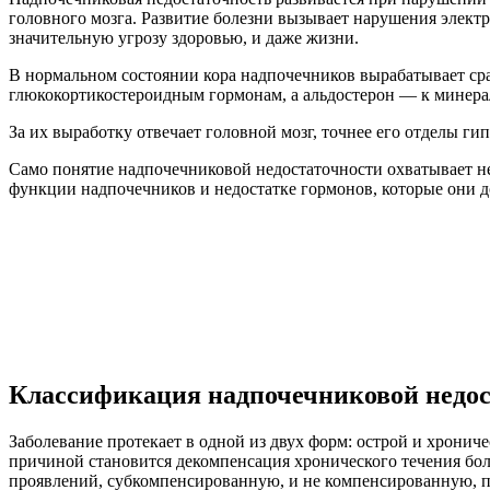
головного мозга. Развитие болезни вызывает нарушения элект
значительную угрозу здоровью, и даже жизни.
В нормальном состоянии кора надпочечников вырабатывает сра
глюкокортикостероидным гормонам, а альдостерон — к минер
За их выработку отвечает головной мозг, точнее его отделы г
Само понятие надпочечниковой недостаточности охватывает не
функции надпочечников и недостатке гормонов, которые они 
Классификация надпочечниковой недос
Заболевание протекает в одной из двух форм: острой и хронич
причиной становится декомпенсация хронического течения бо
проявлений, субкомпенсированную, и не компенсированную, п