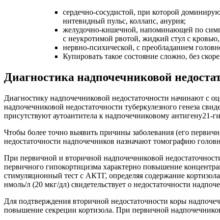
сердечно-сосудистой, при которой доминирую
нитевидный пульс, коллапс, анурия;
желудочно-кишечной, напоминающей по симпт
с неукротимой рвотой, жидкий стул с кровью,
нервно-психической, с преобладанием головн
Купировать такое состояние сложно, без ско
Диагностика надпочечниковой недоста
Диагностику надпочечниковой недостаточности начинают с оц
надпочечниковой недостаточности туберкулезного генеза свид
присутствуют аутоантитела к надпочечниковому антигену21-ги
Чтобы более точно выявить причины заболевания (его первич
недостаточности надпочечников назначают томографию головн
При первичной и вторичной надпочечниковой недостаточности
первичного гипокортицизма характерно повышение концентрац
стимуляционный тест с АКТГ, определяя содержание кортизола 
нмоль/л (20 мкг/дл) свидетельствует о недостаточности надпоч
Для подтверждения вторичной недостаточности коры надпоче
повышение секреции кортизола. При первичной надпочечников