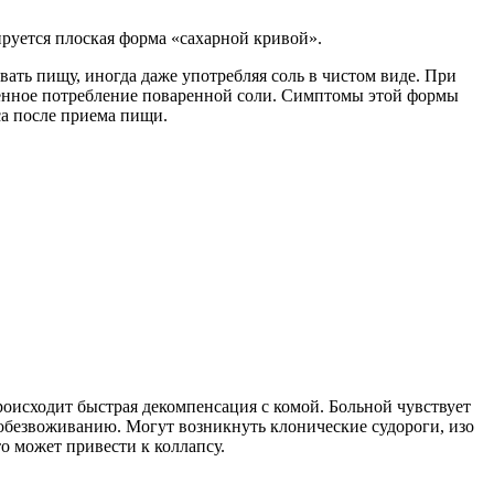
руется плоская форма «сахарной кривой».
ть пищу, иногда даже употребляя соль в чистом виде. При
ленное потребление поваренной соли. Симптомы этой формы
са после приема пищи.
оисходит быстрая декомпенсация с комой. Больной чувствует
к обезвоживанию. Могут возникнуть клонические судороги, изо
о может привести к коллапсу.