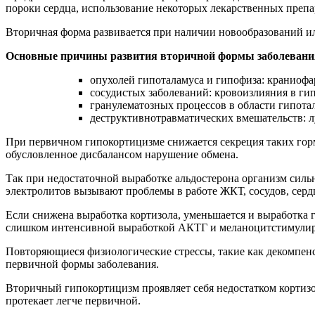
пороки сердца, использование некоторых лекарственных препара
Вторичная форма развивается при наличии новообразований ил
Основные причины развития вторичной формы заболевани
опухолей гипоталамуса и гипофиза: краниофа
сосудистых заболеваний: кровоизлияния в ги
гранулематозных процессов в области гипота
деструктивнотравматических вмешательств: лу
При первичном гипокортицизме снижается секреция таких гормо
обусловленное дисбалансом нарушение обмена.
Так при недостаточной выработке альдостерона организм силь
электролитов вызывают проблемы в работе ЖКТ, сосудов, серд
Если снижена выработка кортизола, уменьшается и выработка г
слишком интенсивной выработкой АКТГ и меланоцитстимулир
Повторяющиеся физиологические стрессы, такие как декомпен
первичной формы заболевания.
Вторичный гипокортицизм проявляет себя недостатком кортизол
протекает легче первичной.