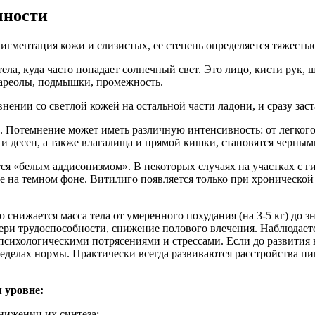
чности
гментация кожи и слизистых, ее степень определяется тяжестью
ла, куда часто попадает солнечный свет. Это лицо, кисти рук, ш
х ареолы, подмышки, промежность.
нении со светлой кожей на остальной части ладони, и сразу зас
. Потемнение может иметь различную интенсивность: от легкого 
 и десен, а также влагалища и прямой кишки, становятся черным
тся «белым аддисонизмом». В некоторых случаях на участках с 
на темном фоне. Витилиго появляется только при хронической 
нижается масса тела от умеренного похудания (на 3-5 кг) до зн
отери трудоспособности, снижение полового влечения. Наблюдает
психологическими потрясениями и стрессами. Если до развития 
ределах нормы. Практически всегда развиваются расстройства п
 уровне:
нижении их синтеза;