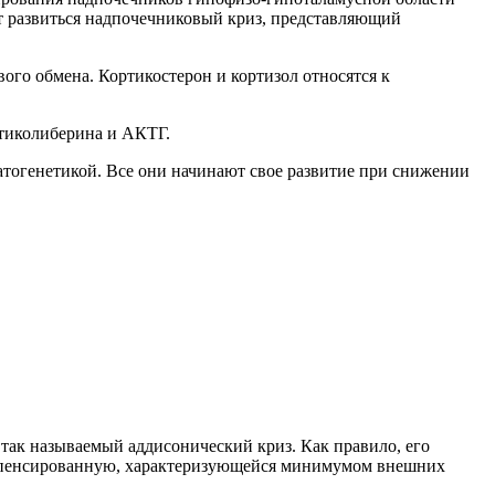
ет развиться надпочечниковый криз, представляющий
го обмена. Кортикостерон и кортизол относятся к
ртиколиберина и АКТГ.
атогенетикой. Все они начинают свое развитие при снижении
, так называемый аддисонический криз. Как правило, его
компенсированную, характеризующейся минимумом внешних