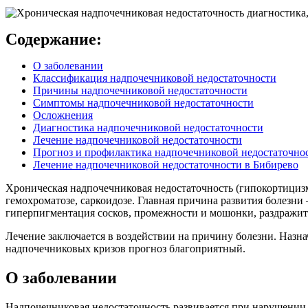
Содержание:
О заболевании
Классификация надпочечниковой недостаточности
Причины надпочечниковой недостаточности
Симптомы надпочечниковой недостаточности
Осложнения
Диагностика надпочечниковой недостаточности
Лечение надпочечниковой недостаточности
Прогноз и профилактика надпочечниковой недостаточно
Лечение надпочечниковой недостаточности в Бибирево
Хроническая надпочечниковая недостаточность (гипокортицизм
гемохроматозе, саркоидозе. Главная причина развития болезни 
гиперпигментация сосков, промежности и мошонки, раздражител
Лечение заключается в воздействии на причину болезни. Назн
надпочечниковых кризов прогноз благоприятный.
О заболевании
Надпочечниковая недостаточность развивается при нарушени