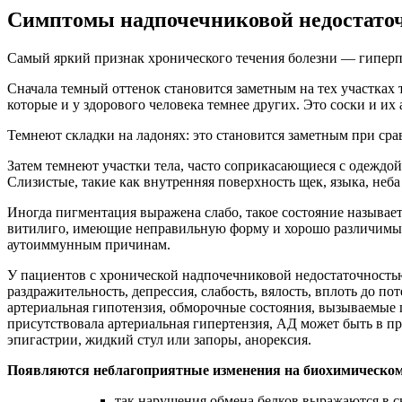
Симптомы надпочечниковой недостато
Самый яркий признак хронического течения болезни — гиперпи
Сначала темный оттенок становится заметным на тех участках те
которые и у здорового человека темнее других. Это соски и и
Темнеют складки на ладонях: это становится заметным при срав
Затем темнеют участки тела, часто соприкасающиеся с одеждой
Слизистые, такие как внутренняя поверхность щек, языка, неба
Иногда пигментация выражена слабо, такое состояние называе
витилиго, имеющие неправильную форму и хорошо различимые 
аутоиммунным причинам.
У пациентов с хронической надпочечниковой недостаточностью с
раздражительность, депрессия, слабость, вялость, вплоть до п
артериальная гипотензия, обморочные состояния, вызываемые 
присутствовала артериальная гипертензия, АД может быть в п
эпигастрии, жидкий стул или запоры, анорексия.
Появляются неблагоприятные изменения на биохимическом
так нарушения обмена белков выражаются в с