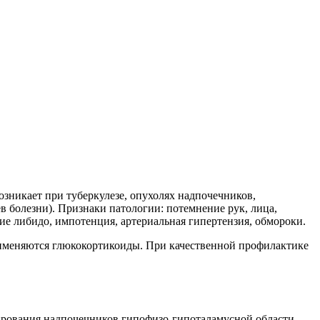
зникает при туберкулезе, опухолях надпочечников,
ев болезни). Признаки патологии: потемнение рук, лица,
ие либидо, импотенция, артериальная гипертензия, обмороки.
рименяются глюкокортикоиды. При качественной профилактике
ирования надпочечников гипофизо-гипоталамусной области