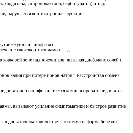
 хлодитана, спиронолактона, барбитуратов) и т. д.
ие, нарушается кортикотропная функция.
и аутоиммунный гипофизит;
лечение глюкокортикоидами и т. д.
в корковой зоне надпочечников, вызывая дисбаланс солей и
нов калия при потере ионов натрия. Расстройства обмена
а недостаточно гипофиз пытается компенсировать недостаток
равмы, вызывают усиление симптоматики и быстрое развитие
ся в достаточном количестве. Поэтому эта форма болезни