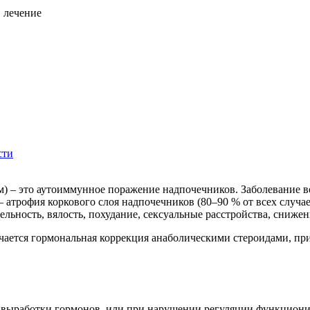
сти
) – это аутоиммунное поражение надпочечников. Заболевание во
– атрофия коркового слоя надпочечников (80–90 % от всех случа
ьность, вялость, похудание, сексуальные расстройства, снижен
ачается гормональная коррекция анаболическими стероидами, п
и выработки гормонов, или при нарушении регуляции функцион