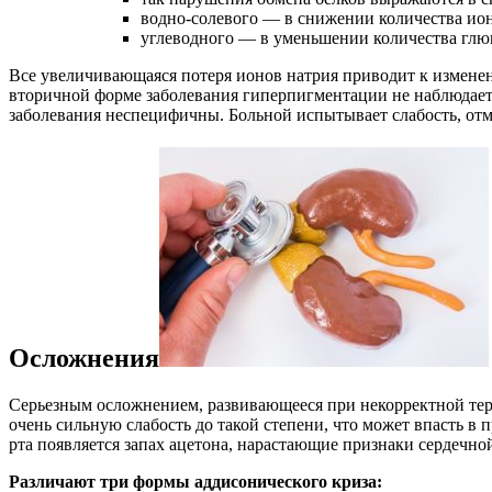
водно-солевого — в снижении количества ио
углеводного — в уменьшении количества глюк
Все увеличивающаяся потеря ионов натрия приводит к изменен
вторичной форме заболевания гиперпигментации не наблюдаетс
заболевания неспецифичны. Больной испытывает слабость, от
Осложнения
Серьезным осложнением, развивающееся при некорректной тера
очень сильную слабость до такой степени, что может впасть в
рта появляется запах ацетона, нарастающие признаки сердечной
Различают три формы аддисонического криза: