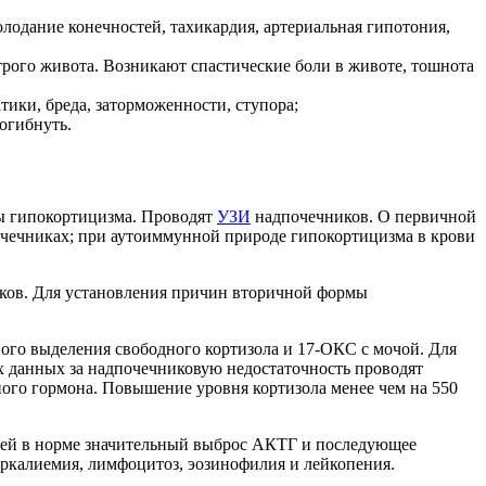
лодание конечностей, тахикардия, артериальная гипотония,
ого живота. Возникают спастические боли в животе, тошнота
ики, бреда, заторможенности, ступора;
огибнуть.
ы гипокортицизма. Проводят
УЗИ
надпочечников. О первичной
почечниках; при аутоиммунной природе гипокортицизма в крови
ов. Для установления причин вторичной формы
ого выделения свободного кортизола и 17-ОКС с мочой. Для
 данных за надпочечниковую недостаточность проводят
ного гормона. Повышение уровня кортизола менее чем на 550
ей в норме значительный выброс АКТГ и последующее
ркалиемия, лимфоцитоз, эозинофилия и лейкопения.