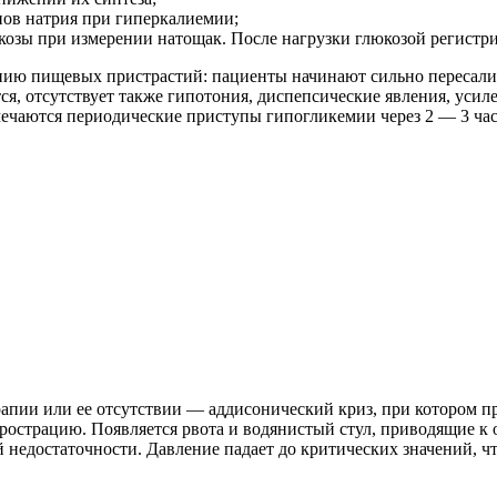
нов натрия при гиперкалиемии;
озы при измерении натощак. После нагрузки глюкозой регистри
ию пищевых пристрастий: пациенты начинают сильно пересалива
я, отсутствует также гипотония, диспепсические явления, уси
мечаются периодические приступы гипогликемии через 2 — 3 ча
пии или ее отсутствии — аддисонический криз, при котором пр
 прострацию. Появляется рвота и водянистый стул, приводящие 
 недостаточности. Давление падает до критических значений, чт