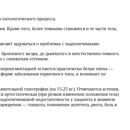
 патологического процесса.
ея. Кроме того, более темными становятся и те части тела,
тавляет задуматься о проблемах с надпочечниками.
бронзового загара, до дымчатого и неестественно-темного.
и с синеватым оттенком.
гиперпигментацией остаются практически белые пятна —
форме заболевания первичного типа, и возникает по
ачительной гипотрофии (на 15-25 кг). Отмечаются астения,
ся ортостатическая (при резком изменении положения тела)
надпочечниковой недостаточности у пациента в анамнезе
ищеварения — тошнота, понижение аппетита, рвота, боль в