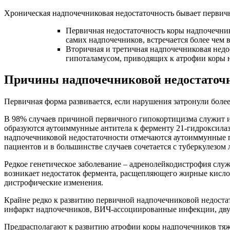
Хроническая надпочечниковая недостаточность бывает первично
Первичная недостаточность коры надпочечник
самих надпочечников, встречается более чем в
Вторичная и третичная надпочечниковая недо
гипоталамусом, приводящих к атрофии коры 
Причины надпочечниковой недостаточ
Первичная форма развивается, если нарушения затронули бол
В 98% случаев причиной первичного гипокортицизма служит и
образуются аутоиммунные антитела к ферменту 21-гидроксила
надпочечниковой недостаточности отмечаются аутоиммунные п
пациентов и в большинстве случаев сочетается с туберкулезом 
Редкое генетическое заболевание – адренолейкодистрофия слу
возникает недостаток фермента, расщепляющего жирные кисло
дистрофические изменения.
Крайне редко к развитию первичной надпочечниковой недостат
инфаркт надпочечников, ВИЧ-ассоциированные инфекции, дву
Предрасполагают к развитию атрофии коры надпочечников тяж