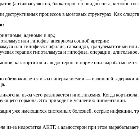
тов (антикоагулянтов, блокаторов стероидогенеза, кетоконазола,
и деструктивных процессов в мозговых структурах. Как следств
я:
рингиомы, аденомы и др.;
поталамус или гипофиз, аневризма сонной артерии;
ламуса или гипофиза: сифилис, саркоидоз, гранулематозный ил
чевая терапия гипоталамуса и гипофиза, операции, длительное 
нов, как кортизол и альдостерон: в норме они вырабатывается 
но обезвоживается из-за гиперкалиемии — излишней задержки ио
ца.
ликогена, из-за чего развивается гипогликемия. Когда кортизол
ующего гормона. Это приводит к усилению пигментации.
сация уже имеющихся системных болезней, острые инфекции, т
а из-за недостатка АКТГ, а альдостерон при этом вырабатывает