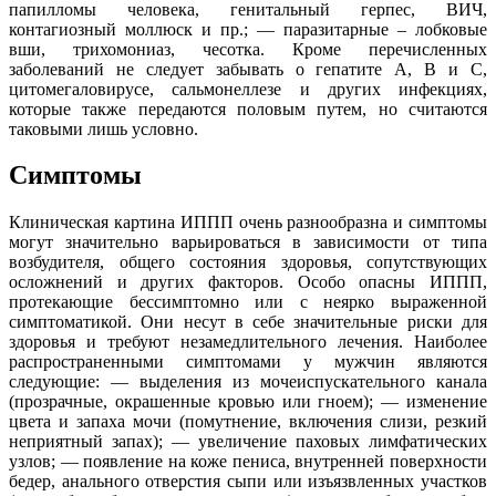
папилломы человека, генитальный герпес, ВИЧ,
контагиозный моллюск и пр.; — паразитарные – лобковые
вши, трихомониаз, чесотка. Кроме перечисленных
заболеваний не следует забывать о гепатите A, B и C,
цитомегаловирусе, сальмонеллезе и других инфекциях,
которые также передаются половым путем, но считаются
таковыми лишь условно.
Симптомы
Клиническая картина ИППП очень разнообразна и симптомы
могут значительно варьироваться в зависимости от типа
возбудителя, общего состояния здоровья, сопутствующих
осложнений и других факторов. Особо опасны ИППП,
протекающие бессимптомно или с неярко выраженной
симптоматикой. Они несут в себе значительные риски для
здоровья и требуют незамедлительного лечения. Наиболее
распространенными симптомами у мужчин являются
следующие: — выделения из мочеиспускательного канала
(прозрачные, окрашенные кровью или гноем); — изменение
цвета и запаха мочи (помутнение, включения слизи, резкий
неприятный запах); — увеличение паховых лимфатических
узлов; — появление на коже пениса, внутренней поверхности
бедер, анального отверстия сыпи или изъязвленных участков