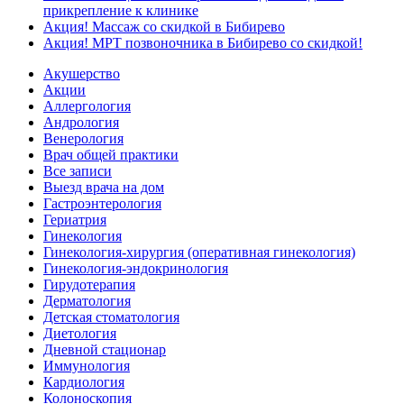
прикрепление к клинике
Акция! Массаж со скидкой в Бибирево
Акция! МРТ позвоночника в Бибирево со скидкой!
Акушерство
Акции
Аллергология
Андрология
Венерология
Врач общей практики
Все записи
Выезд врача на дом
Гастроэнтерология
Гериатрия
Гинекология
Гинекология-хирургия (оперативная гинекология)
Гинекология-эндокринология
Гирудотерапия
Дерматология
Детская стоматология
Диетология
Дневной стационар
Иммунология
Кардиология
Колоноскопия