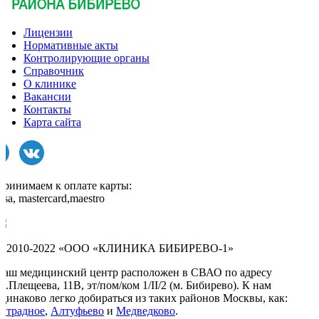
Лицензии
Нормативные акты
Контролирующие органы
Справочник
О клинике
Вакансии
Контакты
Карта сайта
Принимаем к оплате карты:
isa, mastercard,maestro
© 2010-2022 «ООО «КЛИНИКА БИБИРЕВО-1»
Наш медицинский центр расположен в СВАО по адресу
л.Плещеева, 11В, эт/пом/ком 1/II/2 (м. Бибирево). К нам
одинаково легко добираться из таких районов Москвы, как:
Отрадное
,
Алтуфьево
и
Медведково
.