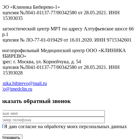
ООО «Клиника Бибирево-1»
Лицензия №Л041-01137-77/00342580 от 28.05.2021. ИНН
9715393035
Диагностический центр МРТ по адресу Алтуфьевское шоссе 66
тр.1
Лицензия № ЛО-77-01-019429 от 16.01.2020. ИНН 9715342601
Многопрофильный Медицинский центр ООО «КЛИНИКА
БИБИРЕВО»
дрес: г. Москва, ул. Корнейчука, д. 54
Лицензия №Л041-01137-77/00342580 от 28.05.2021. ИНН
9715393028
linika.bibirevo@mail.ru
nfo@imedclin.ru
Заказать обратный звонок
Я даю согласие на обработку моих персональных данных