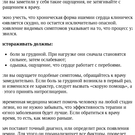
Если вы заметили у себя такие ощущения, не затягивайте с
обращением к врачу.
нужно учесть, что хроническая форма ишемии сердца клиническ
проявляется скудно, но остается исключительно опасной.
Проявление видимых симптомов указывает на то, что процесс уж
развился.
Настораживать должны:
боли за грудиной. При нагрузке они сначала становятся
сильнее, затем ослабевают;
одышка, ощущение, что сердце работает с перебоями.
Если вы ощущаете подобные симптомы, обращайтесь к врачу
незамедлительно. Если боль за грудиной возникла в первый раз,
или изменился ее характер, следует вызвать «скорую помощь», а
до этого принять нитроглицерин.
Современная медицина может помочь человеку на любой стадии
болезни, но не нужно забывать, что эффективность терапии и
прогноз заболевания будет лучше. Если обратиться к врачу
вовремя, то есть, как можно раньше.
Врач поставит точный диагноз, или определит риск появления
ишемии. Для этого он проанализирует все факторы, проведет