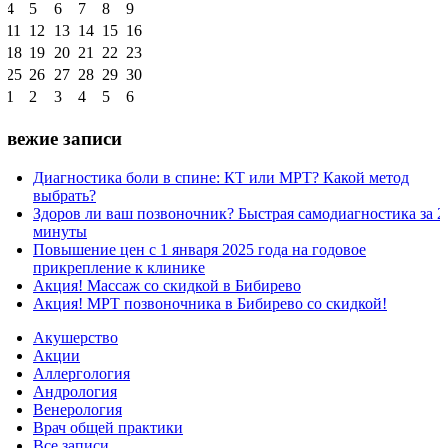
4
5
6
7
8
9
11
12
13
14
15
16
18
19
20
21
22
23
25
26
27
28
29
30
1
2
3
4
5
6
Свежие записи
Диагностика боли в спине: КТ или МРТ? Какой метод
выбрать?
Здоров ли ваш позвоночник? Быстрая самодиагностика за 2
минуты
Повышение цен с 1 января 2025 года на годовое
прикрепление к клинике
Акция! Массаж со скидкой в Бибирево
Акция! МРТ позвоночника в Бибирево со скидкой!
Акушерство
Акции
Аллергология
Андрология
Венерология
Врач общей практики
Все записи