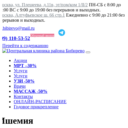
осква, ул. Плещеева, д.11в, эт/пом/ком 1/II/2
ПН-СБ с 8:00 до
21:00 ВС с 9:00 до 19:00 без перерывов и выходных.
Москва, Алтуфьевское ш. 66 стр.1
Ежедневно с 9:00 до 21:00 без
перерывов и выходных.
ka.bibirevo@mail.ru
Обратный звонок
499) 110-53-52
Перейти к содержанию
Акции
МРТ –30%
Услуги
Услуги
УЗИ -50%
Врачи
МАССАЖ -50%
Контакты
ОНЛАЙН-РАСПИСАНИЕ
Годовое прикрепление
Ишемия