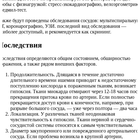
пробы с физнагрузкой: стресс-эхокардиографию, велоэргометрию
тредмил-тест.
Также будут проведены обследования сосудов: мультиспиральну
КТ, коронарографию, УЗИ. последний вид обследования —
наиболее доступный, и рекомендуется как скрининг.
Последствия
Последствия определяются общим состоянием, обширностью
поражения, а также рядом внешних факторов.
Продолжительность. Длящаяся в течение достаточно
длительного времени ишемия приводит к недостаточному
поступлению кислорода к пораженным тканям, возникает
гипоксия. Ткани миокарда отмирают через 12-18 часов посл
прекращения притока крови по артерии. Если полностью
прекращается доступ крови к конечности, например, при
разрыве большого сосуда, — уже через полтора — два часа.
Локализация. У различных тканей неодинаковая
чувствительность к гипоксии. Ткани нервной и сердечно-
сосудистой системы относятся к самым чувствительным.
Диаметр закупоренного или поврежденного артериального
сосуда. Если проблема возникла в крупной артерии,