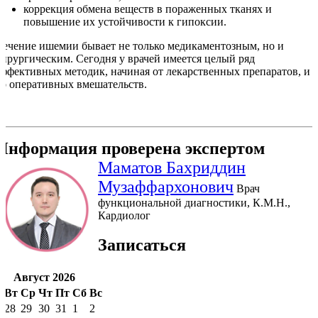
коррекция обмена веществ в пораженных тканях и
повышение их устойчивости к гипоксии.
Лечение ишемии бывает не только медикаментозным, но и
хирургическим. Сегодня у врачей имеется целый ряд
эффективных методик, начиная от лекарственных препаратов, и
до оперативных вмешательств.
Информация проверена экспертом
Маматов Бахриддин
Музаффархонович
Врач
функциональной диагностики, К.М.Н.,
Кардиолог
Записаться
Август 2026
н
Вт
Ср
Чт
Пт
Сб
Вс
28
29
30
31
1
2