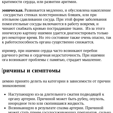
сократимости сердца, или развитии аритмии.
Хроническая.
Развивается медленно, и обусловлена накопление
на сосудистых стенках холестериновых бляшек, или при
длительном сдавливании сосуда. При этой форме заболевания
вспомогательные сосуды включаются в работу вовремя, и
начинают снабжать кровью пострадавшие ткани. Из-за этого
клиническую картину ишемии удается диагностировать только
через некоторое время. Но это состояние также очень опасно, так
как работоспособность органа существенно снижается.
Например, при ишемии сердца часто возникают перебои
сердечного ритма и сердечная недостаточность. При ишемии
мозга возникают проблемы с памятью, страдает мышление.
Причины и симптомы
Ишемию принято делить на категории в зависимости от причин
возникновения:
Наступающую из-за длительного сжатия подводящей к
органу артерии. Причиной может быть рубец, опухоль,
инородное тело или скопившаяся жидкость.
Возникающую в результате спазма артерии. Причиной
может стать прием сосудосуживающих препаратов, сильное