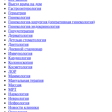
Выезд врача на дом
Гастроэнтерология
Гериатрия
Гинекология
Гинекология-хирургия (оперативная гинекология)
Гинекология-эндокринология
Гирудотерапия
Дерматология
Детская стоматология
Диетология
Дневной стационар
Иммунология
Кардиология
Колоноскопия
Косметология
ЛОР
Маммология
Мануальная терапия
Массаж
МРТ
Наркология
Неврология
Нефрология
Новости клиники
Онкология