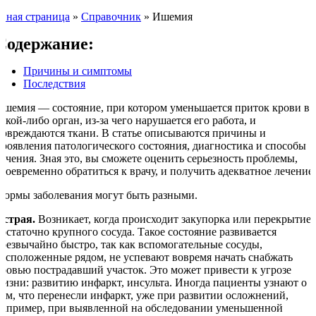
авная страница
»
Справочник
»
Ишемия
Содержание:
Причины и симптомы
Последствия
Ишемия — состояние, при котором уменьшается приток крови в
акой-либо орган, из-за чего нарушается его работа, и
повреждаются ткани. В статье описываются причины и
проявления патологического состояния, диагностика и способы
лечения. Зная это, вы сможете оценить серьезность проблемы,
своевременно обратиться к врачу, и получить адекватное лечение.
Формы заболевания могут быть разными.
Острая.
Возникает, когда происходит закупорка или перекрытие
достаточно крупного сосуда. Такое состояние развивается
чрезвычайно быстро, так как вспомогательные сосуды,
расположенные рядом, не успевают вовремя начать снабжать
кровью пострадавший участок. Это может привести к угрозе
жизни: развитию инфаркт, инсульта. Иногда пациенты узнают о
том, что перенесли инфаркт, уже при развитии осложнений,
например, при выявленной на обследовании уменьшенной