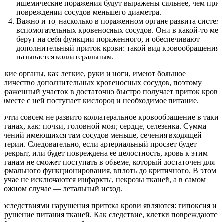
ишемические поражения будут выражены сильнее, чем при
повреждении сосудов меньшего диаметра.
Важно и то, насколько в пораженном органе развита систем
вспомогательных кровеносных сосудов. Они в какой-то мер
берут на себя функции пораженного, и обеспечивают
дополнительный приток крови: такой вид кровообращения
называется коллатеральным.
Такие органы, как легкие, руки и ноги, имеют большое
количество дополнительных кровеносных сосудов, поэтому
пораженный участок в достаточно быстро получает приток крови
а вместе с ней поступает кислород и необходимое питание.
Почти совсем не развито коллатеральное кровообращение в таки
органах, как: почки, головной мозг, сердце, селезенка. Сумма
сечений имеющихся там сосудов меньше, сечения входящей
артерии. Следовательно, если артериальный просвет будет
перекрыт, или будет повреждена ее целостность, кровь к этим
органам не сможет поступать в объеме, который достаточен для
нормального функционирования, вплоть до критичного. В этом
случае не исключаются инфаркты, некрозы тканей, а в самом
сложном случае — летальный исход.
Последствиями нарушения притока крови являются: гипоксия и
нарушение питания тканей. Как следствие, клетки повреждаются