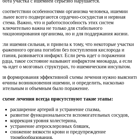
работа участка с ишемией серьезно нарушается.
В соответствии особенностями организма человека, ишемии
сильнее всего подвергаются сердечно-сосудистая и нервная
система. Важно, что и работоспособность этих систем
исключительно важна не только для стабильного
функционирования организма, но и для поддержания жизни.
Если ишемия сильная, и привела к тому, что некоторые участки
пораженного органа погибли без поступления кислорода и
питания, развивается инфаркт. Если речь идет о поражении
сердца, такое состояние называют инфарктом миокарда, а если
речь идет о мозговых структурах, то ишемическим инсультом.
Для формирования эффективной схемы лечения нужно выяснить
причины возникновения ишемии, и определить, насколько
длительным и объемным было поражение.
В схеме лечения всегда присутствуют такие этапы:
расширение артерий и устранение спазма,
развитие функциональности вспомогательных сосудов,
коррекция уровня холестерина,
устранение атеросклерозных бляшек,
снижение вязкости крови и предупреждение
тромбообразования,