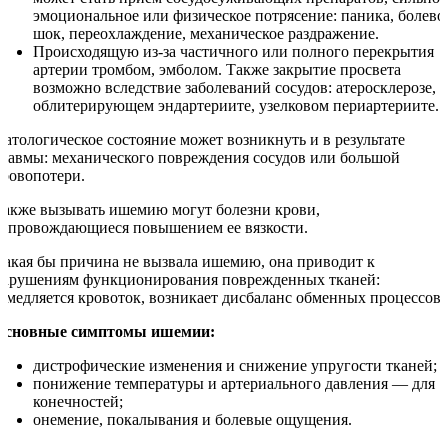
эмоциональное или физическое потрясение: паника, болево
шок, переохлаждение, механическое раздражение.
Происходящую из-за частичного или полного перекрытия
артерии тромбом, эмболом. Также закрытие просвета
возможно вследствие заболеваний сосудов: атеросклерозе,
облитерирующем эндартериите, узелковом периартериите.
Патологическое состояние может возникнуть и в результате
травмы: механического повреждения сосудов или большой
кровопотери.
Также вызывать ишемию могут болезни крови,
сопровождающиеся повышением ее вязкости.
Какая бы причина не вызвала ишемию, она приводит к
нарушениям функционирования поврежденных тканей:
замедляется кровоток, возникает дисбаланс обменных процессов.
Основные симптомы ишемии:
дистрофические изменения и снижение упругости тканей;
понижение температуры и артериального давления — для
конечностей;
онемение, покалывания и болевые ощущения.