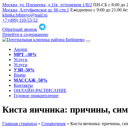
Москва, ул. Плещеева, д.11в, эт/пом/ком 1/II/2
ПН-СБ с 8:00 до 
Москва, Алтуфьевское ш. 66 стр.1
Ежедневно с 9:00 до 21:00 б
klinika.bibirevo@mail.ru
+7 (499) 110-53-52
Обратный звонок
Перейти к содержанию
Акции
МРТ –30%
Услуги
Услуги
УЗИ -50%
Врачи
МАССАЖ -50%
Контакты
ОНЛАЙН-РАСПИСАНИЕ
Годовое прикрепление
Киста яичника: причины, сим
Главная страница
»
Справочник
»
Киста яичника: причины, си