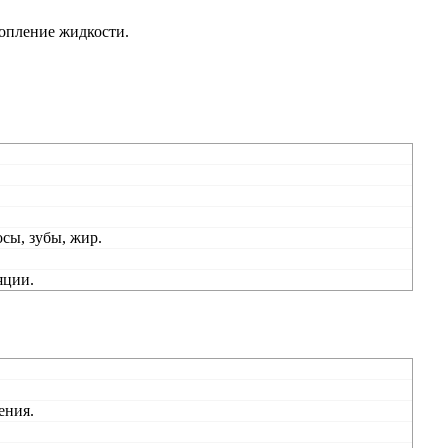
копление жидкости.
сы, зубы, жир.
яции.
ения.