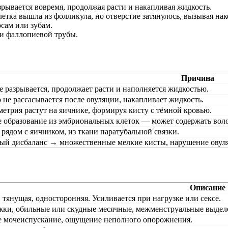
зрывается вовремя, продолжая расти и накапливая жидкость.
етка вышла из фолликула, но отверстие затянулось, вызывая на
сам или зубам.
зи фаллопиевой трубы.
Причина
 разрывается, продолжает расти и наполняется жидкостью.
 не рассасывается после овуляции, накапливает жидкость.
етрия растут на яичнике, формируя кисту с тёмной кровью.
 образование из эмбриональных клеток — может содержать воло
 рядом с яичником, из ткани паратубальной связки.
ый дисбаланс → множественные мелкие кисты, нарушение овул
Описание
, тянущая, односторонняя. Усиливается при нагрузке или сексе.
жки, обильные или скудные месячные, межменструальные выдел
е мочеиспускание, ощущение неполного опорожнения.