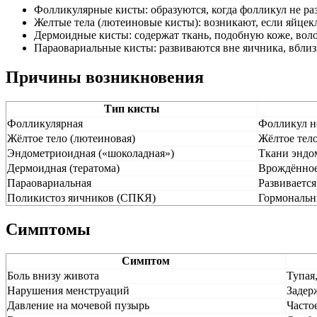
Фолликулярные кисты: образуются, когда фолликул не ра
Желтые тела (лютеиновые кисты): возникают, если яйцекл
Дермоидные кисты: содержат ткань, подобную коже, воло
Параовариальные кисты: развиваются вне яичника, вбли
Причины возникновения
Тип кисты
Фолликулярная
Фолликул не
Жёлтое тело (лютеиновая)
Жёлтое тело
Эндометриоидная («шоколадная»)
Ткани эндом
Дермоидная (тератома)
Врождённое
Параовариальная
Развивается
Поликистоз яичников (СПКЯ)
Гормональн
Симптомы
Симптом
Боль внизу живота
Тупая
Нарушения менструаций
Задер
Давление на мочевой пузырь
Часто