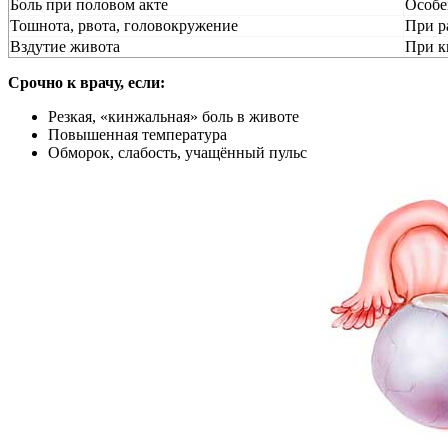
Боль при половом акте
Особе
Тошнота, рвота, головокружение
При р
Вздутие живота
При к
Срочно к врачу, если:
Резкая, «кинжальная» боль в животе
Повышенная температура
Обморок, слабость, учащённый пульс