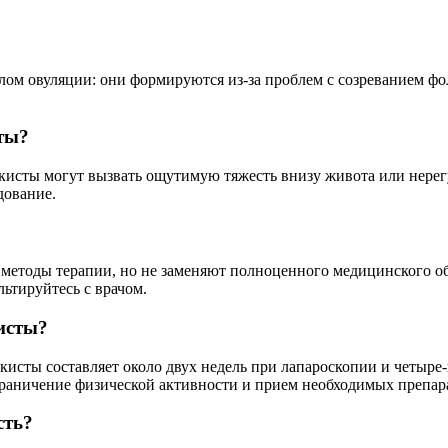
ом овуляции: они формируются из-за проблем с созреванием фо
ты?
 кисты могут вызвать ощутимую тяжесть внизу живота или нере
дование.
 методы терапии, но не заменяют полноценного медицинского о
ьтируйтесь с врачом.
кисты?
кисты составляет около двух недель при лапароскопии и четыре-
аничение физической активности и прием необходимых препар
сть?