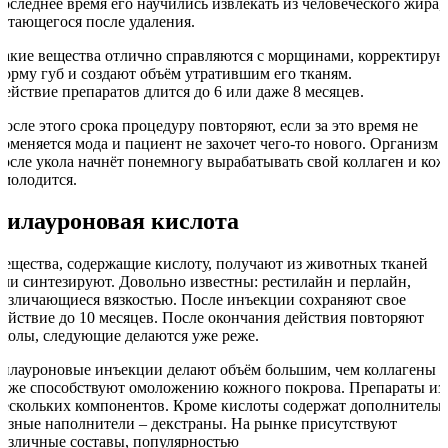
последнее время его научились извлекать из человеческого жира,
остающегося после удаления.
Такие вещества отлично справляются с морщинами, корректирую
форму губ и создают объём утратившим его тканям.
Действие препаратов длится до 6 или даже 8 месяцев.
После этого срока процедуру повторяют, если за это время не
поменяется мода и пациент не захочет чего-то нового. Организм
после укола начнёт понемногу вырабатывать свой коллаген и кож
омолодится.
Гилауроновая кислота
Вещества, содержащие кислоту, получают из животных тканей
или синтезируют. Довольно известны: рестилайн и перлайн,
различающиеся вязкостью. После инъекции сохраняют свое
действие до 10 месяцев. После окончания действия повторяют
уколы, следующие делаются уже реже.
Гилауроновые инъекции делают объём большим, чем коллагены 
тоже способствуют омоложению кожного покрова. Препараты из
нескольких компонентов. Кроме кислоты содержат дополнительн
разные наполнители – декстраны. На рынке присутствуют
различные составы, популярностью