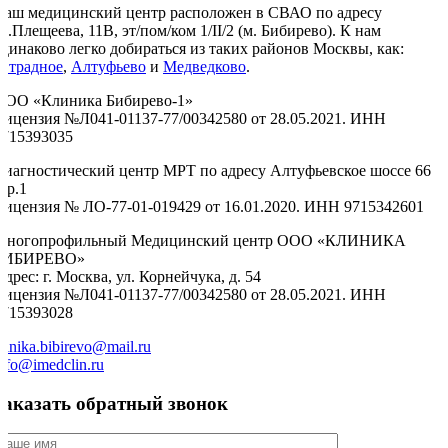
Наш медицинский центр расположен в СВАО по адресу
л.Плещеева, 11В, эт/пом/ком 1/II/2 (м. Бибирево). К нам
одинаково легко добираться из таких районов Москвы, как:
Отрадное
,
Алтуфьево
и
Медведково
.
ООО «Клиника Бибирево-1»
Лицензия №Л041-01137-77/00342580 от 28.05.2021. ИНН
9715393035
Диагностический центр МРТ по адресу Алтуфьевское шоссе 66
тр.1
Лицензия № ЛО-77-01-019429 от 16.01.2020. ИНН 9715342601
Многопрофильный Медицинский центр ООО «КЛИНИКА
БИБИРЕВО»
дрес: г. Москва, ул. Корнейчука, д. 54
Лицензия №Л041-01137-77/00342580 от 28.05.2021. ИНН
9715393028
linika.bibirevo@mail.ru
nfo@imedclin.ru
Заказать обратный звонок