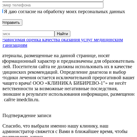
Я даю согласие на обработку моих персональных данных
Независимая оценка качества оказания услуг медицинским
организациям
Материалы, размещенные на данной странице, носят
информационный характер и предназначены для образовательны
целей. Посетители сайта не должны использовать их в качестве
медицинских рекомендаций. Определение диагноза и выбор
методики лечения остается исключительной прерогативой вашег
лечащего врача! ООО «КЛИНИКА БИБИРЕВО-1"» не несёт
ответственности за возможные негативные последствия,
возникшие в результате использования информации, размещенно
а сайте imedclin.ru.
Дополнительная информация
Подтверждение записи
Спасибо, что выбрали именно нашу клинику, наш
администратор свяжется с Вами в ближайшее время, чтобы
подтвердить запись.