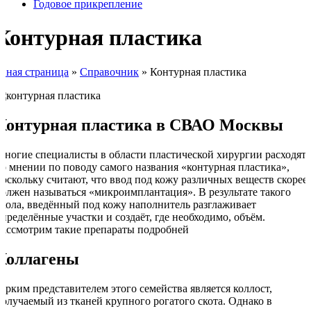
Годовое прикрепление
Контурная пластика
авная страница
»
Справочник
»
Контурная пластика
Контурная пластика в СВАО Москвы
Многие специалисты в области пластической хирургии расходятс
во мнении по поводу самого названия «контурная пластика»,
поскольку считают, что ввод под кожу различных веществ скорее
должен называться «микроимплантация». В результате такого
укола, введённый под кожу наполнитель разглаживает
определённые участки и создаёт, где необходимо, объём.
Рассмотрим такие препараты подробней
Коллагены
Ярким представителем этого семейства является коллост,
получаемый из тканей крупного рогатого скота. Однако в