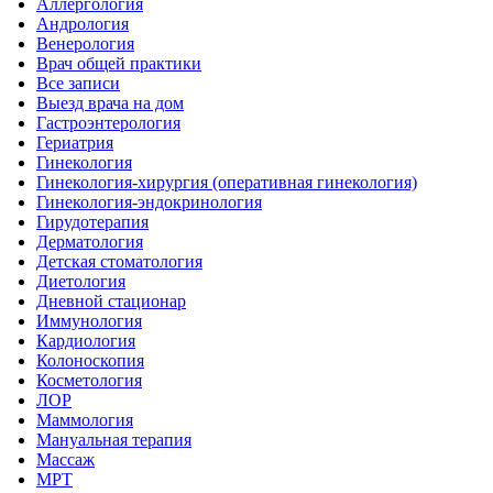
Аллергология
Андрология
Венерология
Врач общей практики
Все записи
Выезд врача на дом
Гастроэнтерология
Гериатрия
Гинекология
Гинекология-хирургия (оперативная гинекология)
Гинекология-эндокринология
Гирудотерапия
Дерматология
Детская стоматология
Диетология
Дневной стационар
Иммунология
Кардиология
Колоноскопия
Косметология
ЛОР
Маммология
Мануальная терапия
Массаж
МРТ