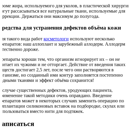
Кроме жира, используемого для уколов, в пластической хирургии
могут рассасываться все натуральные ткани, используемые для
коррекции. Держаться они максимум до полугода.
Средства для устранения дефектов объёма кожи
Для такого вида работ
косметологи
используют несколько
препаратов: наш аллоплант и зарубежный аллодерм. Аллодерм
естественно дороже.
Препараты хороши тем, что организм игнорирует их – он не
считает их чужими и не отторгает. Действие от введения таких
веществ достигает 2,5 лет, после чего они растворяются в
организме, но созданный ими контур заполняется постепенно
родными тканями и эффект объёма сохранится!
В случае существенных дефектов, уродующих пациента,
применение такой методики очень оправдано. Введение
препаратов может в некоторых случаях заменить операцию по
имплантации силиконовых вставок на подбородке, скулах или
использоваться вместо нити для подтяжек.
Записаться