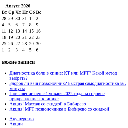
Август 2026
н
Вт
Ср
Чт
Пт
Сб
Вс
28
29
30
31
1
2
4
5
6
7
8
9
11
12
13
14
15
16
18
19
20
21
22
23
25
26
27
28
29
30
1
2
3
4
5
6
Свежие записи
Диагностика боли в спине: КТ или МРТ? Какой метод
выбрать?
Здоров ли ваш позвоночник? Быстрая самодиагностика за 2
минуты
Повышение цен с 1 января 2025 года на годовое
прикрепление к клинике
Акция! Массаж со скидкой в Бибирево
Акция! МРТ позвоночника в Бибирево со скидкой!
Акушерство
Акции