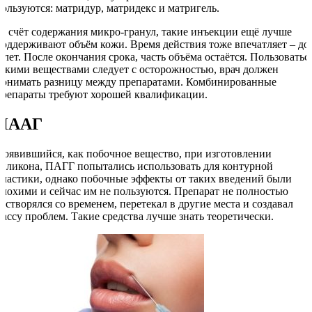
пользуются: матридур, матридекс и матригель.
За счёт содержания микро-гранул, такие инъекции ещё лучше
поддерживают объём кожи. Время действия тоже впечатляет – до
2 лет. После окончания срока, часть объёма остаётся. Пользоватьс
такими веществами следует с осторожностью, врач должен
понимать разницу между препаратами. Комбинированные
препараты требуют хорошей квалификации.
ПААГ
Появившийся, как побочное вещество, при изготовлении
силикона, ПАГГ попытались использовать для контурной
пластики, однако побочные эффекты от таких введений были
плохими и сейчас им не пользуются. Препарат не полностью
растворялся со временем, перетекал в другие места и создавал
массу проблем. Такие средства лучше знать теоретически.