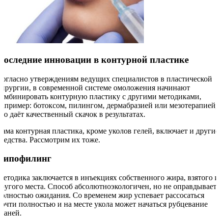
Последние инновации в контурной пластике
Согласно утверждениям ведущих специалистов в пластической
хирургии, в современной системе омоложения начинают
комбинировать контурную пластику с другими методиками,
например: ботоксом, пилингом, дермабразией или мезотерапией,
что даёт качественный скачок в результатах.
Сама контурная пластика, кроме уколов гелей, включает и другие
средства. Рассмотрим их тоже.
Липофилинг
Методика заключается в инъекциях собственного жира, взятого и
другого места. Способ абсолютноэкологичен, но не оправдывает
полностью ожидания. Со временем жир успевает рассосаться
почти полностью и на месте укола может начаться рубцевание
тканей.