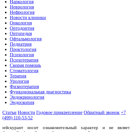
Наркология
Неврология
Нефрология
Новости клиники
Онкология
Ортодонтия
Ортопедия
Офтальмология
Педиатрия
Проктология
Психология
Психотерапия
Скорая помощь
Стоматология
Терапия
Урология
Физиотерапия
Функциональная диагностика
Эндокринология
Эндоскопия
Статьи
Новости
Годовое прикрепление
Обратный звонок
+7
(499) 110-53-52
Прейскурант носит ознакомительный характер и не являетс