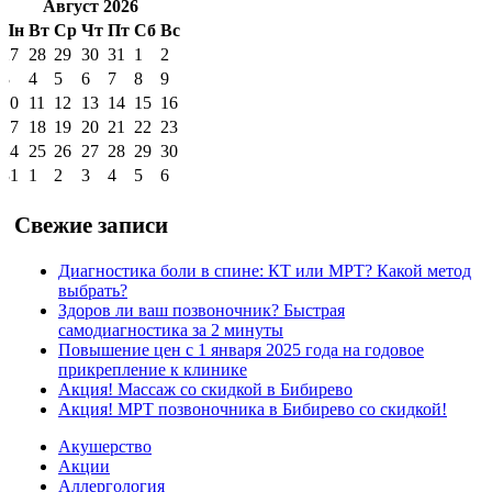
Август 2026
Пн
Вт
Ср
Чт
Пт
Сб
Вс
27
28
29
30
31
1
2
3
4
5
6
7
8
9
10
11
12
13
14
15
16
17
18
19
20
21
22
23
24
25
26
27
28
29
30
31
1
2
3
4
5
6
Свежие записи
Диагностика боли в спине: КТ или МРТ? Какой метод
выбрать?
Здоров ли ваш позвоночник? Быстрая
самодиагностика за 2 минуты
Повышение цен с 1 января 2025 года на годовое
прикрепление к клинике
Акция! Массаж со скидкой в Бибирево
Акция! МРТ позвоночника в Бибирево со скидкой!
Акушерство
Акции
Аллергология