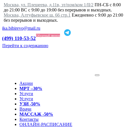
Москва, ул. Плещеева, д.11в, эт/пом/ком 1/II/2
ПН-СБ с 8:00
до 21:00 ВС с 9:00 до 19:00 без перерывов и выходных.
Москва, Алтуфьевское ш. 66 стр.1
Ежедневно с 9:00 до 21:00
без перерывов и выходных.
inika.bibirevo@mail.ru
Обратный звонок
 (499) 110-53-52
Перейти к содержанию
Акции
МРТ –30%
Услуги
Услуги
УЗИ -50%
Врачи
МАССАЖ -50%
Контакты
ОНЛАЙН-РАСПИСАНИЕ