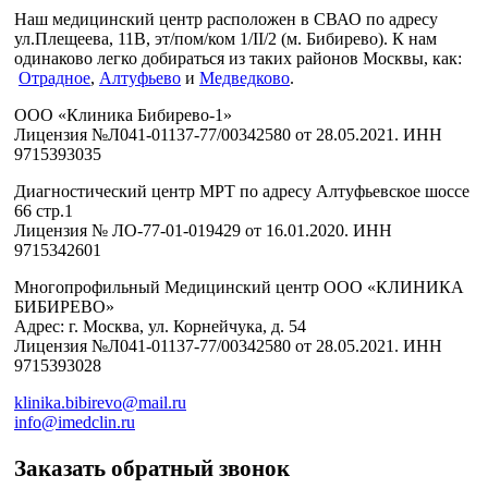
Наш медицинский центр расположен в СВАО по адресу
ул.Плещеева, 11В, эт/пом/ком 1/II/2 (м. Бибирево). К нам
одинаково легко добираться из таких районов Москвы, как:
Отрадное
,
Алтуфьево
и
Медведково
.
ООО «Клиника Бибирево-1»
Лицензия №Л041-01137-77/00342580 от 28.05.2021. ИНН
9715393035
Диагностический центр МРТ по адресу Алтуфьевское шоссе
66 стр.1
Лицензия № ЛО-77-01-019429 от 16.01.2020. ИНН
9715342601
Многопрофильный Медицинский центр ООО «КЛИНИКА
БИБИРЕВО»
Адрес: г. Москва, ул. Корнейчука, д. 54
Лицензия №Л041-01137-77/00342580 от 28.05.2021. ИНН
9715393028
klinika.bibirevo@mail.ru
info@imedclin.ru
Заказать обратный звонок