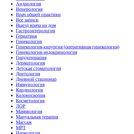
Андрология
Венерология
Врач общей практики
Все записи
Выезд врача на дом
Гастроэнтерология
Гериатрия
Гинекология
Гинекология-хирургия (оперативная гинекология)
Гинекология-эндокринология
Гирудотерапия
Дерматология
Детская стоматология
Диетология
Дневной стационар
Иммунология
Кардиология
Колоноскопия
Косметология
ЛОР
Маммология
Мануальная терапия
Массаж
МРТ
Наркология