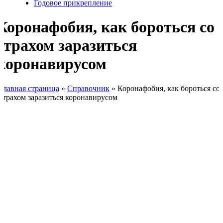
Годовое прикрепление
Коронафобия, как бороться со
страхом заразиться
коронавирусом
Главная страница
»
Справочник
»
Коронафобия, как бороться со
страхом заразиться коронавирусом