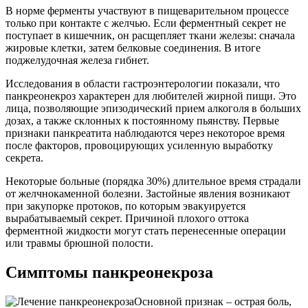
В норме ферменты участвуют в пищеварительном процессе
только при контакте с желчью. Если ферментный секрет не
поступает в кишечник, он расщепляет ткани железы: сначала
жировые клетки, затем белковые соединения. В итоге
поджелудочная железа гибнет.
Исследования в области гастроэнтерологии показали, что
панкреонекроз характерен для любителей жирной пищи. Это
лица, позволяющие эпизодический прием алкоголя в больших
дозах, а также склонных к постоянному пьянству. Первые
признаки панкреатита наблюдаются через некоторое время
после факторов, провоцирующих усиленную выработку
секрета.
Некоторые больные (порядка 30%) длительное время страдали
от желчнокаменной болезни. Застойные явления возникают
при закупорке протоков, по которым эвакуируется
вырабатываемый секрет. Причиной плохого оттока
ферментной жидкости могут стать перенесенные операции
или травмы брюшной полости.
Симптомы панкреонекроза
Основной признак – острая боль,