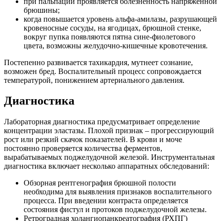
при пальпации проявляется болезненность напряженной
брюшины;
когда повышается уровень альфа-амилазы, разрушающей
кровеносные сосуды, на ягодицах, брюшной стенке,
вокруг пупка появляются пятна сине-фиолетового
цвета, возможны желудочно-кишечные кровотечения.
Постепенно развивается тахикардия, мутнеет сознание,
возможен бред. Воспалительный процесс сопровождается
температурой, понижением артериального давления.
Диагностика
Лабораторная диагностика предусматривает определение
концентрации эластазы. Плохой признак – прогрессирующий
рост или резкий скачок показателей. В крови и моче
постоянно проверяется количества ферментов,
вырабатываемых поджелудочной железой. Инструментальная
диагностика включает несколько аппаратных обследований:
Обзорная рентгенография брюшной полости
необходима для выявления признаков воспалительного
процесса. При введении контраста определяется
состояния фистул и протоков поджелудочной железы.
Ретроградная холангиопанкреатография (РХПГ)