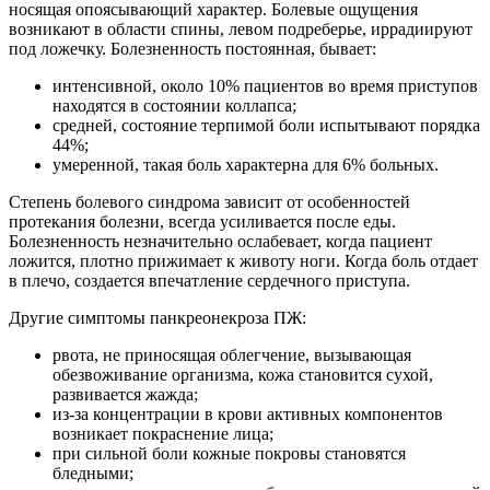
носящая опоясывающий характер. Болевые ощущения
возникают в области спины, левом подреберье, иррадиируют
под ложечку. Болезненность постоянная, бывает:
интенсивной, около 10% пациентов во время приступов
находятся в состоянии коллапса;
средней, состояние терпимой боли испытывают порядка
44%;
умеренной, такая боль характерна для 6% больных.
Степень болевого синдрома зависит от особенностей
протекания болезни, всегда усиливается после еды.
Болезненность незначительно ослабевает, когда пациент
ложится, плотно прижимает к животу ноги. Когда боль отдает
в плечо, создается впечатление сердечного приступа.
Другие симптомы панкреонекроза ПЖ:
рвота, не приносящая облегчение, вызывающая
обезвоживание организма, кожа становится сухой,
развивается жажда;
из-за концентрации в крови активных компонентов
возникает покраснение лица;
при сильной боли кожные покровы становятся
бледными;