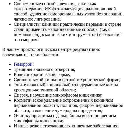
Современные способы лечения, такие как
склеротерапия, ИК фотокоагуляция, радиоволновой
способ, удаление геморроидальных узлов без операции,
латексное лигирование.
Специалисты клиники практически первыми в стране
стали применять малоинвазивные способы (т.е. с
помощью эндоскопических инструментов) избавления
от геморроя.
В нашем проктологическом центре результативно
излечиваются такие болезни:
Геморрой
;
Трещины анального отверстия;
Колит в хронической форме;
Свищи прямой кишки в острой и хронической форме;
Эпителиальный копчиковый ход, дермоидные кисты
крестцово-копчиковой области;
Диарея, нарушение микрофлоры кишечника;
Косметическое удаление остроконечных кондилом
перианальной области, полипов, фибром перианальной
области, извлечение чужеродных предметов;
Очистку организма с дальнейшим восстановлением
микрофлоры кишечника;
И иные реже встречающиеся кишечные заболевания.