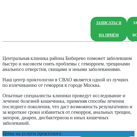
ЗАПИСАТЬСЯ
З
НА ПРИЁМ
В
Центральная клиника района Бибирево поможет заболевшим
быстро и насовсем снять проблемы с геморроем, трещинами
анального отверстия, свищами и иными заболеваниями.
Наш центр проктологии в СВАО является одной из лучших
по излечиванию от геморроя в городе Москва.
Опытные специалисты клиники проведут исследование и
лечение болезней кишечника, применяя способы лечения
последнего поколения, что даст возможность результативно и
за короткие сроки избавиться от геморроя, анальных трещин,
запоров, диареи, дисбактериоза и иных кишечных
заболеваний.
Цены на услуги проктолога