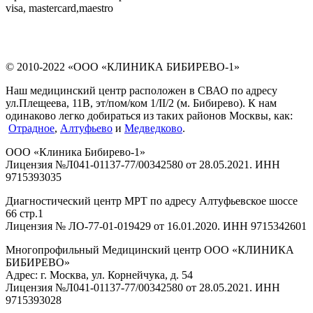
visa, mastercard,maestro
© 2010-2022 «ООО «КЛИНИКА БИБИРЕВО-1»
Наш медицинский центр расположен в СВАО по адресу
ул.Плещеева, 11В, эт/пом/ком 1/II/2 (м. Бибирево). К нам
одинаково легко добираться из таких районов Москвы, как:
Отрадное
,
Алтуфьево
и
Медведково
.
ООО «Клиника Бибирево-1»
Лицензия №Л041-01137-77/00342580 от 28.05.2021. ИНН
9715393035
Диагностический центр МРТ по адресу Алтуфьевское шоссе
66 стр.1
Лицензия № ЛО-77-01-019429 от 16.01.2020. ИНН 9715342601
Многопрофильный Медицинский центр ООО «КЛИНИКА
БИБИРЕВО»
Адрес: г. Москва, ул. Корнейчука, д. 54
Лицензия №Л041-01137-77/00342580 от 28.05.2021. ИНН
9715393028