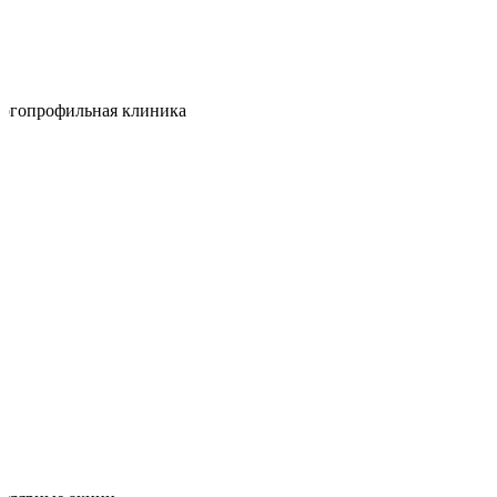
огопрофильная клиника