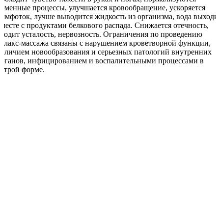
обменные процессы, улучшается кровообращение, ускоряется
лимфоток, лучше выводится жидкость из организма, вода выходи
вместе с продуктами белкового распада. Снижается отечность,
уходит усталость, нервозность. Ограничения по проведению
релакс-массажа связаны с нарушением кроветворной функции,
наличием новообразования и серьезных патологий внутренних
органов, инфицированием и воспалительными процессами в
острой форме.