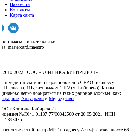
Вакансии
Контакты
Карта сайта
Принимаем к оплате карты:
isa, mastercard,maestro
© 2010-2022 «ООО «КЛИНИКА БИБИРЕВО-1»
Наш медицинский центр расположен в СВАО по адресу
л.Плещеева, 11В, эт/пом/ком 1/II/2 (м. Бибирево). К нам
одинаково легко добираться из таких районов Москвы, как:
Отрадное
,
Алтуфьево
и
Медведково
.
ООО «Клиника Бибирево-1»
Лицензия №Л041-01137-77/00342580 от 28.05.2021. ИНН
9715393035
Диагностический центр МРТ по адресу Алтуфьевское шоссе 66