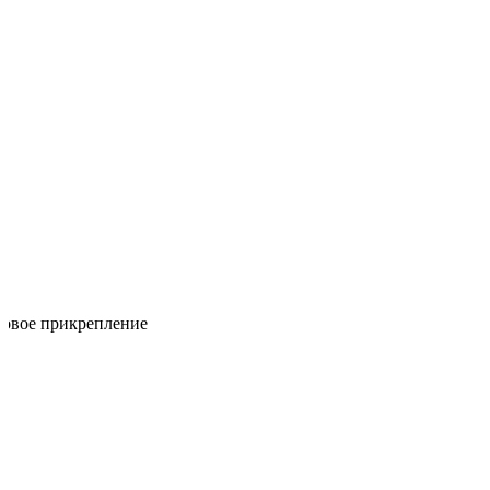
довое прикрепление