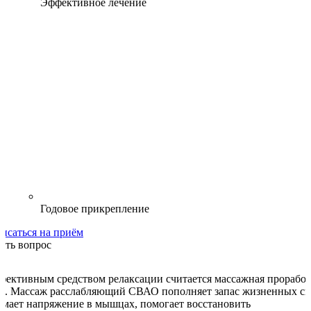
Эффективное лечение
Годовое прикрепление
писаться на приём
дать вопрос
фективным средством релаксации считается массажная проработ
ла. Массаж расслабляющий СВАО пополняет запас жизненных си
имает напряжение в мышцах, помогает восстановить