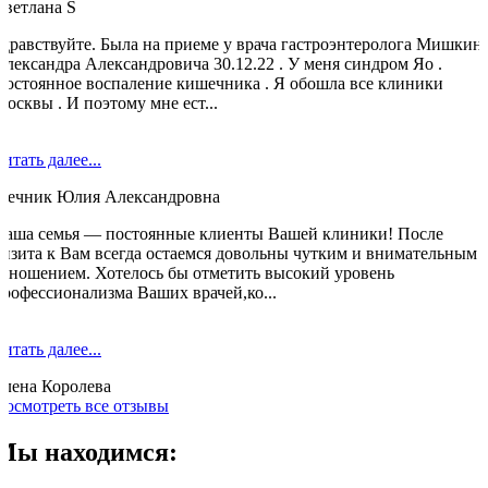
Светлана S
Здравствуйте. Была на приеме у врача гастроэнтеролога Мишкин
Александра Александровича 30.12.22 . У меня синдром Яо .
Постоянное воспаление кишечника . Я обошла все клиники
Москвы . И поэтому мне ест...
итать далее...
Мечник Юлия Александровна
Наша семья — постоянные клиенты Вашей клиники! После
визита к Вам всегда остаемся довольны чутким и внимательным
отношением. Хотелось бы отметить высокий уровень
профессионализма Ваших врачей,ко...
итать далее...
Елена Королева
Посмотреть все отзывы
Мы находимся: