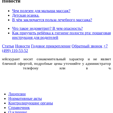
Новости
Чем полезен для малыша массаж?
Детская осанка.
В чём заключается польза лечебного массажа?
Что такое эндометрит? В чем опасность?
Как приучить ребёнка к гигиене полости рта: пошаговая
инструкция для родителей
Статьи
Новости
Годовое прикрепление
Обратный звонок
+7
(499) 110-53-52
Прейскурант носит ознакомительный характер и не являетс
публичной офертой, подробные цены уточняйте у администраторо
по телефону или в чат
Лицензии
Нормативные акты
Контролирующие органы
Справочник
О клинике