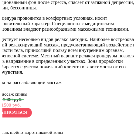
оциональный фон после стресса, спасает от затяжной депрессии,
атии, бессонницы.
оцедура проводится в комфортных условиях, носит
доровительный характер. Специалисты с медицинским
разованием владеют разнообразными массажными техниками.
ществует несколько видов релакс-методик. Наиболее востребова
щий релаксирующий массаж, предусматривающий воздействие н
е части тела, приносящий пользу всем внутренним органам,
овеносной системе. Местный вариант релакс-процедуры позволя
ять напряжение в определенных участках. Зона проработки
дбирается с учетом пожеланий клиента в зависимости от его
мочувствия.
ны на расслабляющий массаж
Массаж спины
3000 руб.
1500 руб.
ЗАПИСАТЬСЯ
ссаж шейно-воротниковой зоны