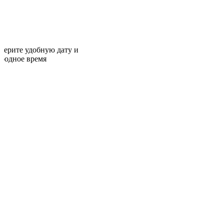
берите удобную дату и
ободное время