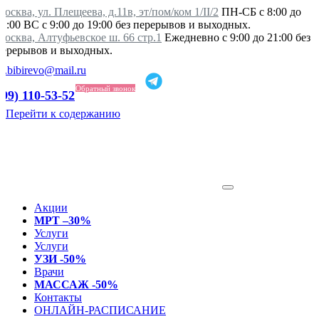
осква, ул. Плещеева, д.11в, эт/пом/ком 1/II/2
ПН-СБ с 8:00 до
21:00 ВС с 9:00 до 19:00 без перерывов и выходных.
Москва, Алтуфьевское ш. 66 стр.1
Ежедневно с 9:00 до 21:00 без
перерывов и выходных.
ka.bibirevo@mail.ru
Обратный звонок
499) 110-53-52
Перейти к содержанию
Акции
МРТ –30%
Услуги
Услуги
УЗИ -50%
Врачи
МАССАЖ -50%
Контакты
ОНЛАЙН-РАСПИСАНИЕ