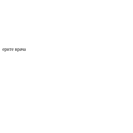
берите врача