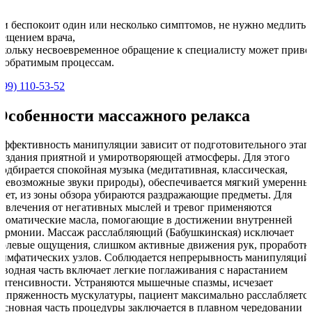
ли беспокоит один или несколько симптомов, не нужно медлить 
сещением врача,
скольку несвоевременное обращение к специалисту может приве
необратимым процессам.
499) 110-53-52
Особенности массажного релакса
Эффективность манипуляции зависит от подготовительного этап
создания приятной и умиротворяющей атмосферы. Для этого
подбирается спокойная музыка (медитативная, классическая,
всевозможные звуки природы), обеспечивается мягкий умеренны
свет, из зоны обзора убираются раздражающие предметы. Для
отвлечения от негативных мыслей и тревог применяются
ароматические масла, помогающие в достижении внутренней
гармонии. Массаж расслабляющий (Бабушкинская) исключает
болевые ощущения, слишком активные движения рук, проработк
лимфатических узлов. Соблюдается непрерывность манипуляций
Вводная часть включает легкие поглаживания с нарастанием
интенсивности. Устраняются мышечные спазмы, исчезает
напряженность мускулатуры, пациент максимально расслабляется
Основная часть процедуры заключается в плавном чередовании