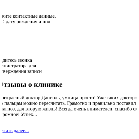
ажите контактные данные,
О дату рождения и пол
ждитесь звонка
министратора для
дтверждения записи
Отзывы о клинике
Прекрасный доктор Даниэль, умница просто! Уже таких докторо
по пальцам можно пересчитать. Грамотно и правильно поставил
диагноз, дал вторую жизнь! Всегда очень внимателен, спасибо ем
громное! Успех...
итать далее...