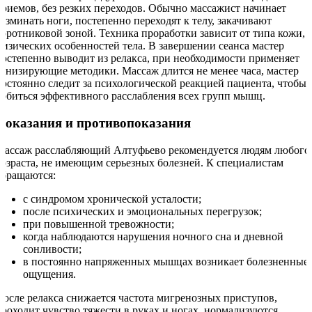
приемов, без резких переходов. Обычно массажист начинает
разминать ноги, постепенно переходят к телу, закачивают
воротниковой зоной. Техника проработки зависит от типа кожи,
физических особенностей тела. В завершении сеанса мастер
постепенно выводит из релакса, при необходимости применяет
тонизирующие методики. Массаж длится не менее часа, мастер
постоянно следит за психологической реакцией пациента, чтобы
добиться эффективного расслабления всех групп мышц.
Показания и противопоказания
Массаж расслабляющий Алтуфьево рекомендуется людям любого
возраста, не имеющим серьезных болезней. К специалистам
обращаются:
с синдромом хронической усталости;
после психических и эмоциональных перегрузок;
при повышенной тревожности;
когда наблюдаются нарушения ночного сна и дневной
сонливости;
в постоянно напряженных мышцах возникает болезненные
ощущения.
После релакса снижается частота мигренозных приступов,
проходит чувство тяжести в руках и ногах, нормализуются