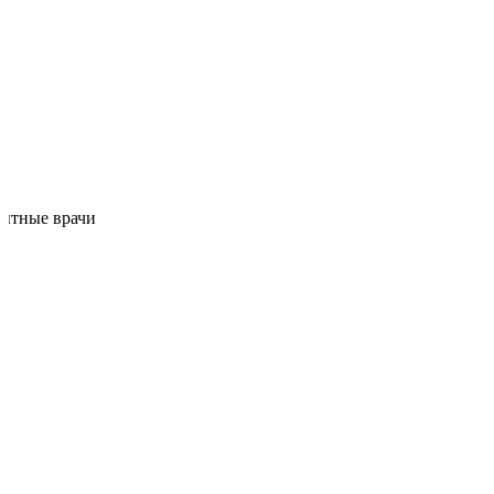
ытные врачи