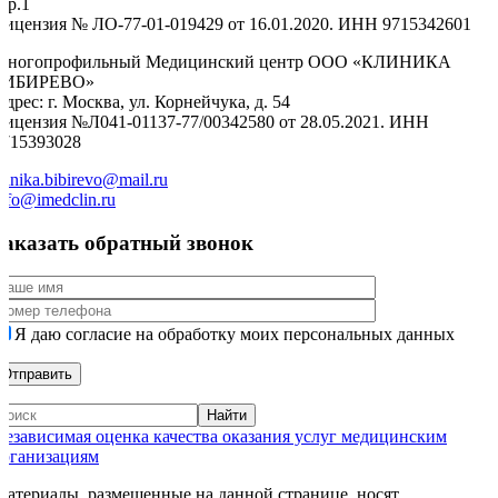
тр.1
Лицензия № ЛО-77-01-019429 от 16.01.2020. ИНН 9715342601
Многопрофильный Медицинский центр ООО «КЛИНИКА
БИБИРЕВО»
дрес: г. Москва, ул. Корнейчука, д. 54
Лицензия №Л041-01137-77/00342580 от 28.05.2021. ИНН
9715393028
linika.bibirevo@mail.ru
nfo@imedclin.ru
Заказать обратный звонок
Я даю согласие на обработку моих персональных данных
Независимая оценка качества оказания услуг медицинским
организациям
Материалы, размещенные на данной странице, носят