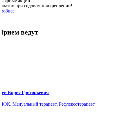
гулярные акции
сплатно при годовом прикреплении!
дробнее
Прием ведут
иев Борис Григорьевич
 ЛФК
,
Мануальный терапевт
,
Рефлексотерапевт