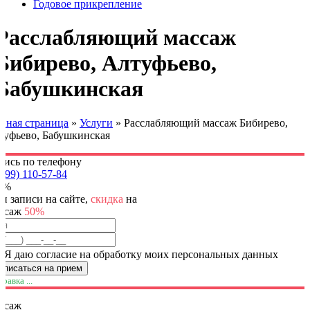
Годовое прикрепление
Расслабляющий массаж
Бибирево, Алтуфьево,
Бабушкинская
авная страница
»
Услуги
»
Расслабляющий массаж Бибирево,
туфьево, Бабушкинская
пись по телефону
(499) 110-57-84
0%
и записи на сайте,
скидка
на
ссаж
50%
Я даю согласие на обработку моих персональных данных
равка ...
ссаж