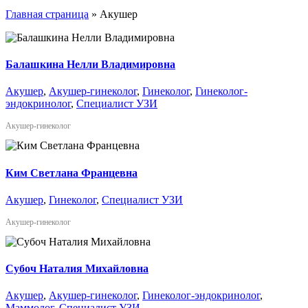
Главная страница
»
Акушер
Балашкина Нелли Владимировна
Акушер
,
Акушер-гинеколог
,
Гинеколог
,
Гинеколог-
эндокринолог
,
Специалист УЗИ
Акушер-гинеколог
Ким Светлана Францевна
Акушер
,
Гинеколог
,
Специалист УЗИ
Акушер-гинеколог
Субоч Наталия Михайловна
Акушер
,
Акушер-гинеколог
,
Гинеколог-эндокринолог
,
Маммолог
,
Специалист УЗИ