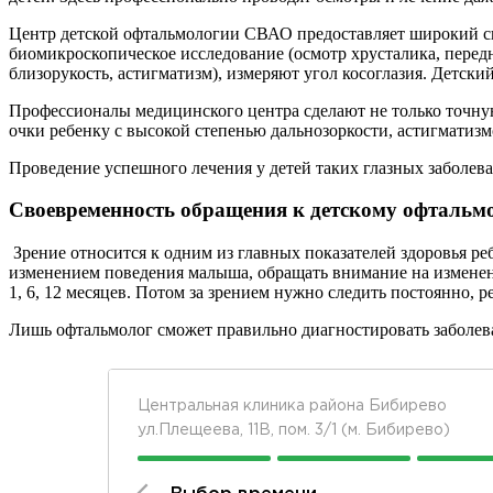
Центр детской офтальмологии СВАО предоставляет широкий спе
биомикроскопическое исследование (осмотр хрусталика, передн
близорукость, астигматизм), измеряют угол косоглазия. Детски
Профессионалы медицинского центра сделают не только точную
очки ребенку с высокой степенью дальнозоркости, астигматиз
Проведение успешного лечения у детей таких глазных заболеван
Своевременность обращения к детскому офтальмо
Зрение относится к одним из главных показателей здоровья реб
изменением поведения малыша, обращать внимание на изменени
1, 6, 12 месяцев. Потом за зрением нужно следить постоянно, р
Лишь офтальмолог сможет правильно диагностировать заболев