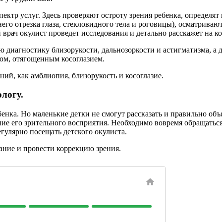
ктр услуг. Здесь проверяют остроту зрения ребенка, определят
его отрезка глаза, стекловидного тела и роговицы), осматриваю
й врач окулист проведет исследования и детально расскажет на к
 диагностику близорукости, дальнозоркости и астигматизма, а 
мом, отягощенным косоглазием.
ий, как амблиопия, близорукость и косоглазие.
логу.
енка. Но маленькие детки не смогут рассказать и правильно объя
е его зрительного восприятия. Необходимо вовремя обращаться
егулярно посещать детского окулиста.
ание и провести коррекцию зрения.