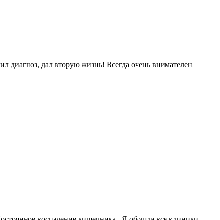
л диагноз, дал вторую жизнь! Всегда очень внимателен,
 Постоянное воспаление кишечника . Я обошла все клиники