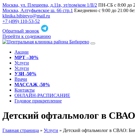
Москва, ул. Плещеева, д.11в, эт/пом/ком 1/II/2
ПН-СБ с 8:00 до 
Москва, Алтуфьевское ш. 66 стр.1
Ежедневно с 9:00 до 21:00 б
klinika.bibirevo@mail.ru
+7 (499) 110-53-52
Обратный звонок
Перейти к содержанию
Акции
МРТ –30%
Услуги
Услуги
УЗИ -50%
Врачи
МАССАЖ -50%
Контакты
ОНЛАЙН-РАСПИСАНИЕ
Годовое прикрепление
Детский офтальмолог в СВАО:
Главная страница
»
Услуги
»
Детский офтальмолог в СВАО: Би