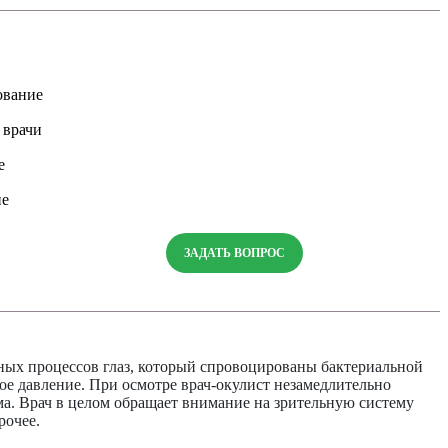
ование
 врачи
е
ие
ЗАДАТЬ ВОПРОС
ьных процессов глаз, который спровоцированы бактериальной
ое давление. При осмотре врач-окулист незамедлительно
ома. Врач в целом обращает внимание на зрительную систему
рочее.