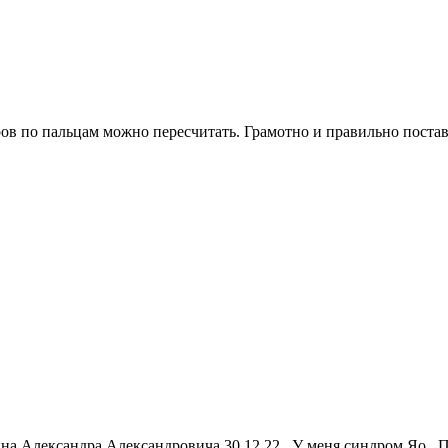
ов по пальцам можно пересчитать. Грамотно и правильно постави
ина Александра Александровича 30.12.22 . У меня синдром Яо .