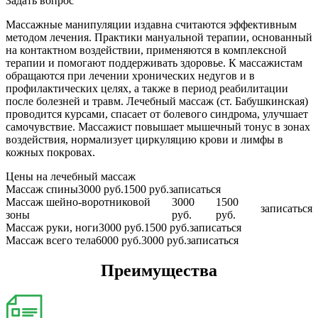
Задать вопрос
Массажные манипуляции издавна считаются эффективным
методом лечения. Практики мануальной терапии, основанный
на контактном воздействии, применяются в комплексной
терапии и помогают поддерживать здоровье. К массажистам
обращаются при лечении хронических недугов и в
профилактических целях, а также в период реабилитации
после болезней и травм. Лечебный массаж (ст. Бабушкинская)
проводится курсами, спасает от болевого синдрома, улучшает
самочувствие. Массажист повышает мышечный тонус в зонах
воздействия, нормализует циркуляцию крови и лимфы в
кожных покровах.
Цены на лечебный массаж
Массаж спины
3000 руб.
1500 руб.
записаться
Массаж шейно-воротниковой
3000
1500
записаться
зоны
руб.
руб.
Массаж руки, ноги
3000 руб.
1500 руб.
записаться
Массаж всего тела
6000 руб.
3000 руб.
записаться
Преимущества