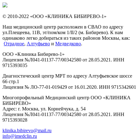
© 2010-2022 «ООО «КЛИНИКА БИБИРЕВО-1»
Наш медицинский центр расположен в СВАО по адресу
ул.Плещеева, 11В, эт/пом/ком 1/II/2 (м. Бибирево). К нам
одинаково легко добираться из таких районов Москвы, как:
Отрадное
,
Алтуфьево
и
Медведково
.
ООО «Клиника Бибирево-1»
Лицензия №Л041-01137-77/00342580 от 28.05.2021. ИНН
9715393035
Диагностический центр МРТ по адресу Алтуфьевское шоссе
66 стр.1
Лицензия № ЛО-77-01-019429 от 16.01.2020. ИНН 9715342601
Многопрофильный Медицинский центр ООО «КЛИНИКА
БИБИРЕВО»
Адрес: г. Москва, ул. Корнейчука, д. 54
Лицензия №Л041-01137-77/00342580 от 28.05.2021. ИНН
9715393028
klinika.bibirevo@mail.ru
info@imedclin.ru