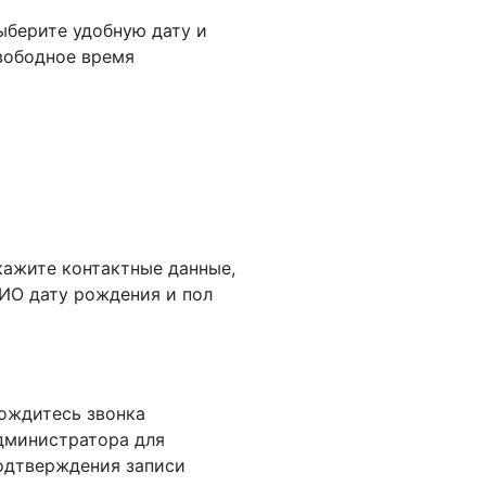
ыберите удобную дату и
вободное время
кажите контактные данные,
ИО дату рождения и пол
ождитесь звонка
дминистратора для
одтверждения записи